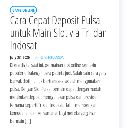
GAME ONLINE
Cara Cepat Deposit Pulsa
untuk Main Slot via Tri dan
Indosat
July 23, 2026
By
FOT8EJXJF0M8OV5
Di era digital saat ini, permainan slot online semakin
populer di kalangan para pecinta judi. Salah satu cara yang
banyak dipilih untuk bertransaksi adalah menggunakan
pulsa. Dengan Slot Pulsa, pemain dapat dengan mudah
melakukan deposit menggunakan pulsa dari provider
ternama seperti Tri dan Indosat. Hal ini memberikan
kemudahan dan kenyamanan bagi mereka yang ingin
bermain […]