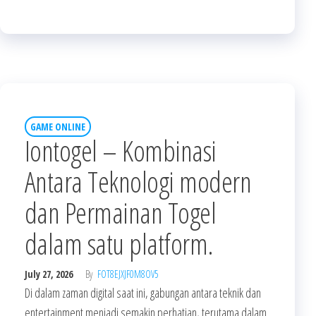
GAME ONLINE
Iontogel – Kombinasi
Antara Teknologi modern
dan Permainan Togel
dalam satu platform.
July 27, 2026
By
FOT8EJXJF0M8OV5
Di dalam zaman digital saat ini, gabungan antara teknik dan
entertainment menjadi semakin perhatian, terutama dalam