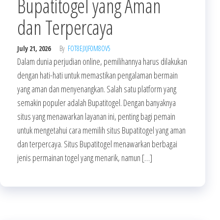
Bupatitogel yang Aman
dan Terpercaya
July 21, 2026
By
FOT8EJXJF0M8OV5
Dalam dunia perjudian online, pemilihannya harus dilakukan
dengan hati-hati untuk memastikan pengalaman bermain
yang aman dan menyenangkan. Salah satu platform yang
semakin populer adalah Bupatitogel. Dengan banyaknya
situs yang menawarkan layanan ini, penting bagi pemain
untuk mengetahui cara memilih situs Bupatitogel yang aman
dan terpercaya. Situs Bupatitogel menawarkan berbagai
jenis permainan togel yang menarik, namun […]