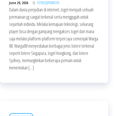
June 29, 2026
By
FOT8EJXJF0M8OV5
Dalam dunia perjudian di internet, togel menjadi sebuah
permainan yg sangat terkenal serta menggugah untuk
sejumlah individu. Melalui kemajuan teknologi, sekarang
player bisa dengan gampang mengakses togel dari mana
saja melalui platform-platform terpercaya semenjak Warga
88. Warga88 menyediakan berbagai jenis lotere terkenal
seperti lotere Singapura, togel Hongkong, dan lotere
Sydney, memungkinkan beberapa pemain untuk
menentukan […]