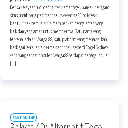
Ketika kejayaan judi daring, terutama togel, banyak beragam
situs untuk para pecinta togel. wwwarrga88.co Meski
begitu, tidak semua situs memberikan pengalaman yang
baik dan yang aman untuk membernya. Satu nama yang
terkenal adalah Warga 88, satu platform yang menawarkan
berbagai jenis jenis permainan togel, seperti Togel Sydney
yang yang sangat populer. Warga88 terdapat sebagai solusi
[…]
GAME ONLINE
Rakyat 4D: Alternatif Togel