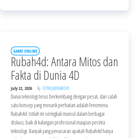
GAME ONLINE
Rubah4d: Antara Mitos dan
Fakta di Dunia 4D
July 22, 2026
By
FOT8EJXJF0M8OV5
Dunia teknologi terus berkembang dengan pesat, dan salah
satu konsep yang menarik perhatian adalah fenomena
Rubah4d. Istilah ini seringkali muncul dalam berbagai
diskusi, baik di kalangan profesional maupun pecinta
teknologi. Banyak yang penasaran apakah Rubah4d hanya