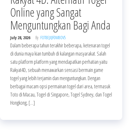
Online yang Sangat
Menguntungkan Bagi Anda
July 28, 2026
By
FOT8EJXJF0M8OV5
Dalam beberapa tahun terakhir beberapa, ketenaran togel
di dunia maya kian tumbuh di kalangan masyarakat. Salah
satu platform platform yang mendapatkan perhatian yaitu
Rakyat4D, sebuah menawarkan sensasi bermain game
togel yang lebih terjamin dan menguntungkan. Dengan
berbagai macam opsi permainan togel dari area, termasuk
Toto di Macau, Togel di Singapore, Togel Sydney, dan Togel
Hongkong, […]