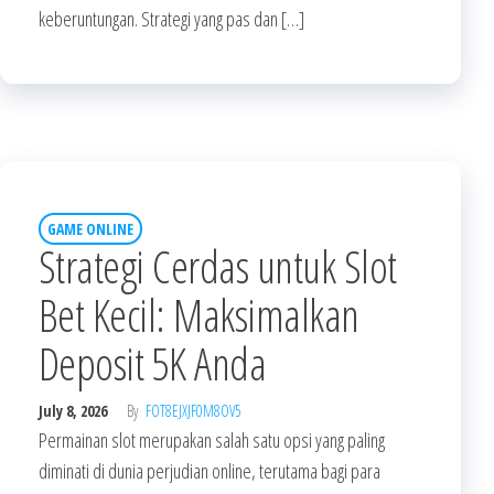
keberuntungan. Strategi yang pas dan […]
GAME ONLINE
Strategi Cerdas untuk Slot
Bet Kecil: Maksimalkan
Deposit 5K Anda
July 8, 2026
By
FOT8EJXJF0M8OV5
Permainan slot merupakan salah satu opsi yang paling
diminati di dunia perjudian online, terutama bagi para