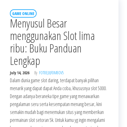
GAME ONLINE
Menyusul Besar
menggunakan Slot lima
ribu: Buku Panduan
Lengkap
July 14, 2026
By
FOT8EJXJF0M8OV5
Dalam dunia game slot daring, terdapat banyak pilihan
menarik yang dapat dapat Anda coba, khususnya slot 5000.
Dengan adanya beraneka tipe game yang menawarkan
pengalaman seru serta kesempatan menang besar, kini
semakin mudah bagi menemukan situs yang memberikan
permainan slot setoran 5k. Untuk kamu yg ingin mengalami