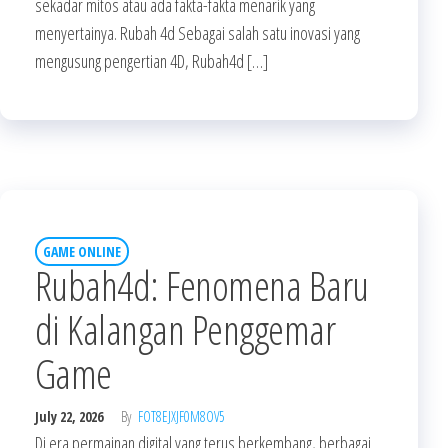
sekadar mitos atau ada fakta-fakta menarik yang
menyertainya. Rubah 4d Sebagai salah satu inovasi yang
mengusung pengertian 4D, Rubah4d […]
GAME ONLINE
Rubah4d: Fenomena Baru
di Kalangan Penggemar
Game
July 22, 2026
By
FOT8EJXJF0M8OV5
Di era permainan digital yang terus berkembang, berbagai