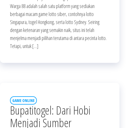
Warga 88 adalah salah satu platform yang sediakan
berbagai macam game lotto siber, contohnya lotto
Singapura, togel Hongkong, serta lotto Sydney. Seiring
dengan ketenaran yang semakin naik, situs ini telah
menjelma menjadi pilihan terutama di antara pecinta lotto.
Tetapi, untuk […]
GAME ONLINE
Bupatitogel: Dari Hobi
Menjadi Sumber