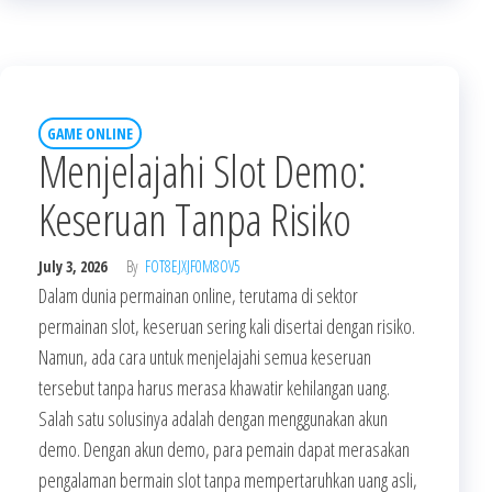
GAME ONLINE
Menjelajahi Slot Demo:
Keseruan Tanpa Risiko
July 3, 2026
By
FOT8EJXJF0M8OV5
Dalam dunia permainan online, terutama di sektor
permainan slot, keseruan sering kali disertai dengan risiko.
Namun, ada cara untuk menjelajahi semua keseruan
tersebut tanpa harus merasa khawatir kehilangan uang.
Salah satu solusinya adalah dengan menggunakan akun
demo. Dengan akun demo, para pemain dapat merasakan
pengalaman bermain slot tanpa mempertaruhkan uang asli,