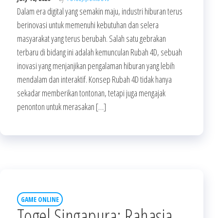
Dalam era digital yang semakin maju, industri hiburan terus
berinovasi untuk memenuhi kebutuhan dan selera
masyarakat yang terus berubah. Salah satu gebrakan
terbaru di bidang ini adalah kemunculan Rubah 4D, sebuah
inovasi yang menjanjikan pengalaman hiburan yang lebih
mendalam dan interaktif. Konsep Rubah 4D tidak hanya
sekadar memberikan tontonan, tetapi juga mengajak
penonton untuk merasakan […]
GAME ONLINE
Togel Singapura: Rahasia