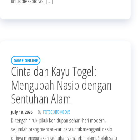
untuk dieksplorasi. […]
GAME ONLINE
Cinta dan Kayu Togel:
Mengubah Nasib dengan
Sentuhan Alam
July 18, 2026
By
FOT8EJXJF0M8OV5
Di tengah hiruk-pikuk kehidupan sehari-hari modern,
sejumlah orang mencari-cari cara untuk mengganti nasib
dirinya menggunakan sentuhan yang lebih alami. Salah satu