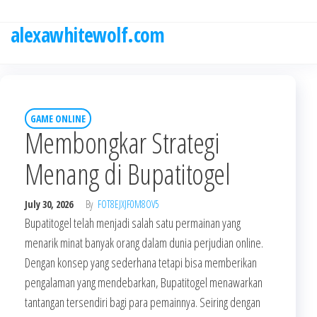
Skip
to
alexawhitewolf.com
the
content
GAME ONLINE
Membongkar Strategi
Menang di Bupatitogel
July 30, 2026
By
FOT8EJXJF0M8OV5
Bupatitogel telah menjadi salah satu permainan yang
menarik minat banyak orang dalam dunia perjudian online.
Dengan konsep yang sederhana tetapi bisa memberikan
pengalaman yang mendebarkan, Bupatitogel menawarkan
tantangan tersendiri bagi para pemainnya. Seiring dengan