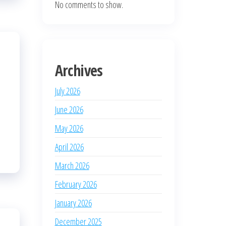
No comments to show.
Archives
July 2026
June 2026
n
May 2026
April 2026
March 2026
February 2026
January 2026
December 2025