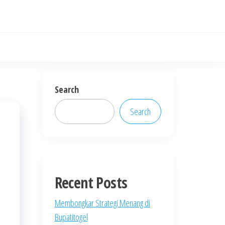
Search
Search
Recent Posts
Membongkar Strategi Menang di
Bupatitogel