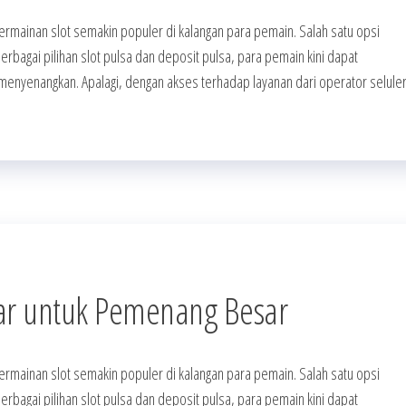
ermainan slot semakin populer di kalangan para pemain. Salah satu opsi
erbagai pilihan slot pulsa dan deposit pulsa, para pemain kini dapat
nyenangkan. Apalagi, dengan akses terhadap layanan dari operator selule
sar untuk Pemenang Besar
ermainan slot semakin populer di kalangan para pemain. Salah satu opsi
erbagai pilihan slot pulsa dan deposit pulsa, para pemain kini dapat