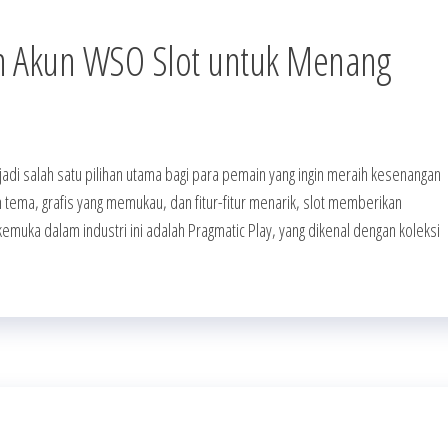
an Akun WSO Slot untuk Menang
jadi salah satu pilihan utama bagi para pemain yang ingin meraih kesenangan
tema, grafis yang memukau, dan fitur-fitur menarik, slot memberikan
kemuka dalam industri ini adalah Pragmatic Play, yang dikenal dengan koleksi