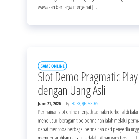
wawasan berharga mengenai […]
GAME ONLINE
Slot Demo Pragmatic Pla
dengan Uang Asli
June 21, 2026
By
FOT8EJXJF0M8OV5
Permainan slot online menjadi semakin terkenal di kala
menelusuri beragam tipe permainan ialah melalui pe
dapat mencoba berbagai permainan dari penyedia unggul
mempertaruhkan uang. Ini adalah pilihan yang tepat […]