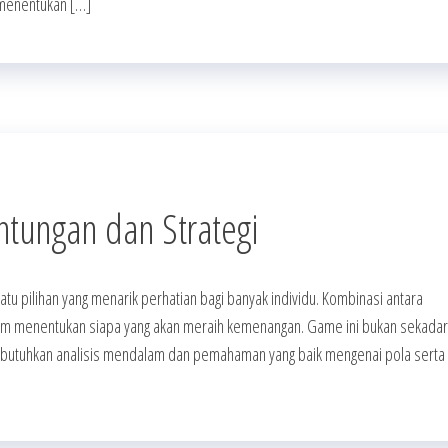
menentukan […]
tungan dan Strategi
atu pilihan yang menarik perhatian bagi banyak individu. Kombinasi antara
lam menentukan siapa yang akan meraih kemenangan. Game ini bukan sekadar
butuhkan analisis mendalam dan pemahaman yang baik mengenai pola serta