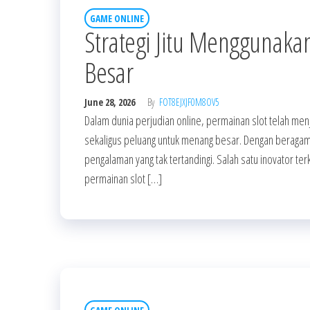
GAME ONLINE
Strategi Jitu Menggunak
Besar
June 28, 2026
By
FOT8EJXJF0M8OV5
Dalam dunia perjudian online, permainan slot telah men
sekaligus peluang untuk menang besar. Dengan beragam 
pengalaman yang tak tertandingi. Salah satu inovator ter
permainan slot […]