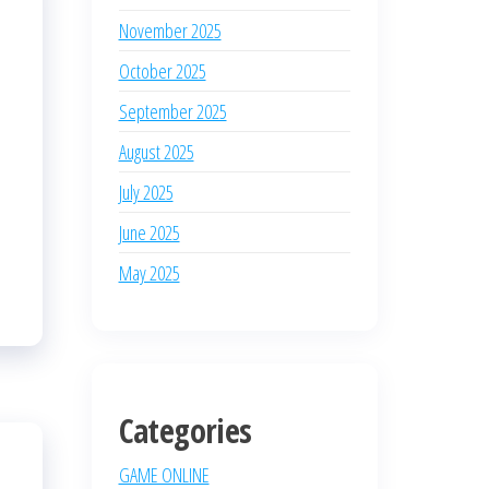
November 2025
October 2025
September 2025
August 2025
July 2025
June 2025
May 2025
Categories
GAME ONLINE