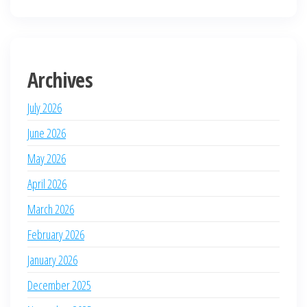
Archives
July 2026
June 2026
May 2026
April 2026
March 2026
February 2026
January 2026
December 2025