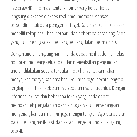
live draw 4D, informasi tentang nomor yang keluar keluar
langsung diakases diakses real-time, memberi sensasi
tersendiri untuk para penggemar togel. Dalam artikel ini kita akan
meneliti rekap hasil-hasil terbaru dan beberapa saran bagi Anda
yang ingin meningkatkan peluang peluang dalam bermain 4D.
Dengan undian langsung hari ini anda dapat melihat dengan jelas
nomor-nomor yang keluar dan dan menyaksikan pengundian
undian dilakukan secara terbuka. Tidak hanya itu, kami akan
menyajikan menyajikan data hasil keluaran togel secara lengkap,
lengkap hasil-hasil sebelumnya sebelumnya untuk untuk. Dengan
informasi akurat dan beberapa teknik yang, anda dapat
memperoleh pengalaman bermain togel yang menyenangkan
menyenangkan dan mungkin juga menguntungkan. Ayo kita pelajari
dalam tentang hasil-hasil dan saran mengenai undian langsung
toto 4D.