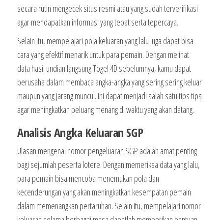
secara rutin mengecek situs resmi atau yang sudah terverifikasi
agar mendapatkan informasi yang tepat serta tepercaya.
Selain itu, mempelajari pola keluaran yang lalu juga dapat bisa
cara yang efektif menarik untuk para pemain. Dengan melihat
data hasil undian langsung Togel 4D sebelumnya, kamu dapat
berusaha dalam membaca angka-angka yang sering sering keluar
maupun yang jarang muncul. Ini dapat menjadi salah satu tips tips
agar meningkatkan peluang menang di waktu yang akan datang.
Analisis Angka Keluaran SGP
Ulasan mengenai nomor pengeluaran SGP adalah amat penting
bagi sejumlah peserta lotere. Dengan memeriksa data yang lalu,
para pemain bisa mencoba menemukan pola dan
kecenderungan yang akan meningkatkan kesempatan pemain
dalam memenangkan pertaruhan. Selain itu, mempelajari nomor
keluaran selama berbagai masa dapatlah memberikan bantuan