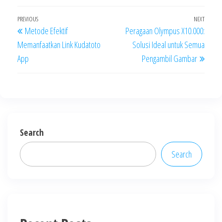
Post
Previous
PREVIOUS
NEXT
Next
Metode Efektif
Peragaan Olympus X10.000:
navigation
Post
Post
Memanfaatkan Link Kudatoto
Solusi Ideal untuk Semua
App
Pengambil Gambar
Search
Search