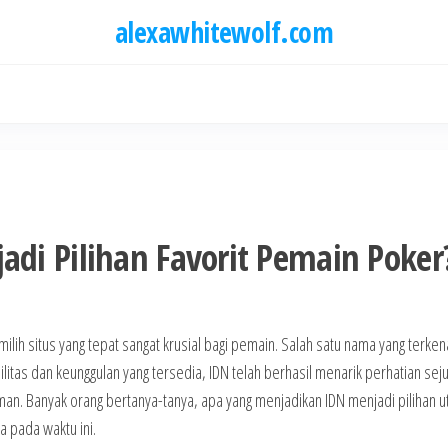
alexawhitewolf.com
di Pilihan Favorit Pemain Poker
lih situs yang tepat sangat krusial bagi pemain. Salah satu nama yang terken
litas dan keunggulan yang tersedia, IDN telah berhasil menarik perhatian sej
an. Banyak orang bertanya-tanya, apa yang menjadikan IDN menjadi pilihan 
 pada waktu ini.