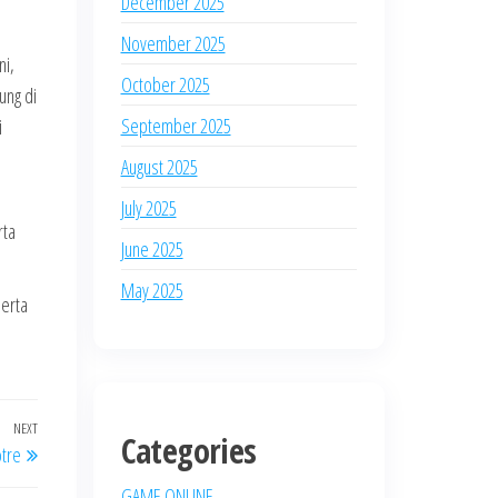
December 2025
November 2025
ni,
October 2025
ung di
September 2025
i
August 2025
July 2025
rta
June 2025
May 2025
serta
NEXT
Next
Categories
tre
Post
GAME ONLINE