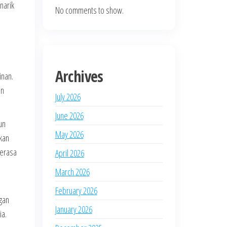
narik
No comments to show.
Archives
inan.
un
July 2026
June 2026
un
May 2026
ikan
merasa
April 2026
March 2026
February 2026
gan
January 2026
ia.