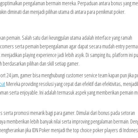
optimalkan pengalaman bermain mereka. Perpaduan antara bonus yang me
kin diminati dan menjadi pilihan utama di antara para penikmat poker.
an pemain. Salah satu dari keunggulan utama adalah interface yang ramah
wcomers serta pemain berpengalaman agar dapat secara mudah entry perma
menjadikan playing experience jadi lebih asyik. Di samping itu, platform ini p
 berdasarkan pilihan dan skill setiap gamer.
pport 24 jam, gamer bisa menghubungi customer service team kapan pun jika p
bat
Mereka providing resolusi yang cepat dan efektif dan efektivitas, menjad
aman serta enjoyable. Ini adalah termasuk aspek yang memberikan pemain 
s serta promosi menarik bagi para gamer. Dimulai dari bonus pada setoran
aya memberikan lebih banyak nilai serta improving pengalaman bermain. Den
mengherankan jika IDN Poker menjadi the top choice poker players di Indones