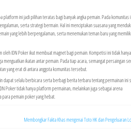
latform ini jadi pilihan teratas bagi banyak angka pemain. Pada komunitas i
pengalaman, serta strategi bermain. Hal ini menciptakan suasana yang menduk
main yang lebih berpengalaman, serta menemukan teman baru yang memilik
an oleh IDN Poker ikut membuat magnet bagi pemain. Kompetisi ini tidak hanya
a menguatkan ikatan antar pemain. Pada tiap acara, semangat persaingan se
tan yang erat di antara anggota komunitas tersebut.
 dapat selalu berbicara serta berbagi berita terbaru tentang permainan ini 
 IDN Poker tidak hanya platform permainan, melainkan juga sebagai arena
a para pemain poker yang hebat.
Membongkar Fakta Khas mengenai Toto HK dan Pengeluaran Lo