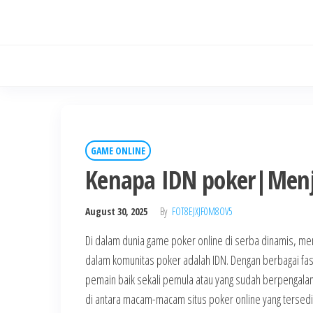
Skip
to
the
content
GAME ONLINE
Kenapa IDN poker|Menja
August 30, 2025
By
FOT8EJXJF0M8OV5
Di dalam dunia game poker online di serba dinamis, memi
dalam komunitas poker adalah IDN. Dengan berbagai fasi
pemain baik sekali pemula atau yang sudah berpengalam
di antara macam-macam situs poker online yang tersedia