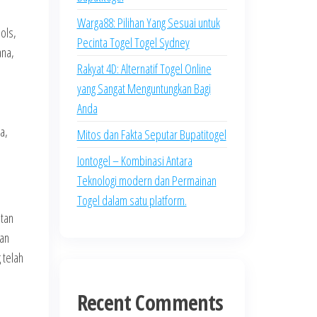
Warga88: Pilihan Yang Sesuai untuk
ols,
Pecinta Togel Togel Sydney
ana,
Rakyat 4D: Alternatif Togel Online
yang Sangat Menguntungkan Bagi
Anda
a,
Mitos dan Fakta Seputar Bupatitogel
Iontogel – Kombinasi Antara
Teknologi modern dan Permainan
Togel dalam satu platform.
atan
gan
 telah
Recent Comments