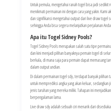
Untuk pemula, mengetahui ranah togel bisa jadi sedikit 
menikmati permainan ini dengan cara yang yakin. Kami ak
dan signifikansi mengetahui output dari live draw togel
sehingga Anda bisa segera melanjutkan perjalanan Anda 
Apa itu Togel Sidney Pools?
Togel Sidney Pools merupakan salah satu tipe permainan 
dan kini menjadi pilihan banyaknya pemain togel di selu
berkala, di mana saja para pemain dapat memasang taru
dalam output undian.
Di dalam permainan togel sdy, terdapat banyak pilihan 
untuk memprediksi angka yang akan keluar, sedangkan
jenis taruhan yang mereka miliki. Tahapan ini menjadik
berpengalaman lama.
Live draw sdy adalah sebuah ciri menarik dari disediak