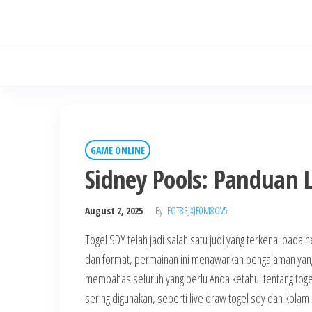
Skip
to
the
content
GAME ONLINE
Sidney Pools: Panduan
August 2, 2025
By
FOT8EJXJF0M8OV5
Togel SDY telah jadi salah satu judi yang terkenal pada 
dan format, permainan ini menawarkan pengalaman yang
membahas seluruh yang perlu Anda ketahui tentang togel
sering digunakan, seperti live draw togel sdy dan kolam