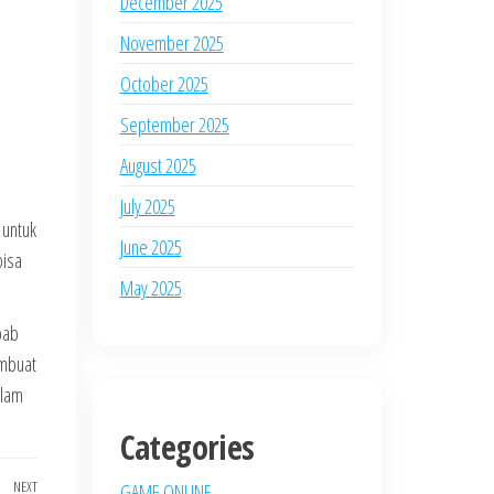
December 2025
November 2025
October 2025
n
September 2025
August 2025
July 2025
 untuk
June 2025
bisa
May 2025
bab
embuat
alam
Categories
NEXT
Next
GAME ONLINE