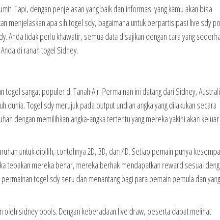
rumit. Tapi, dengan penjelasan yang baik dan informasi yang kamu akan bisa
an menjelaskan apa sih togel sdy, bagaimana untuk berpartisipasi live sdy po
 sdy. Anda tidak perlu khawatir, semua data disajikan dengan cara yang sederh
Anda di ranah togel Sidney.
togel sangat populer di Tanah Air. Permainan ini datang dari Sidney, Australi
ruh dunia. Togel sdy merujuk pada output undian angka yang dilakukan secara
han dengan memilihkan angka-angka tertentu yang mereka yakini akan keluar
taruhan untuk dipilih, contohnya 2D, 3D, dan 4D. Setiap pemain punya kesemp
 jika tebakan mereka benar, mereka berhak mendapatkan reward sesuai den
an permainan togel sdy seru dan menantang bagi para pemain pemula dan yang
an oleh sidney pools. Dengan keberadaan live draw, peserta dapat melihat