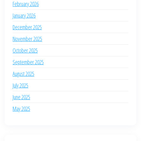
February 2026
January 2026
December 2025
November 2025
October 2025
September 2025
August 2025
July 2025
June 2025
May 2025