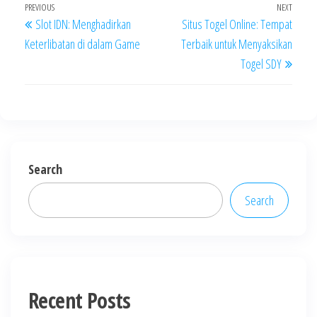
Post
Previous
PREVIOUS
NEXT
Next
Slot IDN: Menghadirkan
Situs Togel Online: Tempat
navigation
Post
Post
Keterlibatan di dalam Game
Terbaik untuk Menyaksikan
Togel SDY
Search
Search
Recent Posts