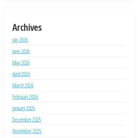
Archives
July 2026
June 2026
May 2026
April 2026
March 2026
February 2026
January 2026
December 2025
November 2025