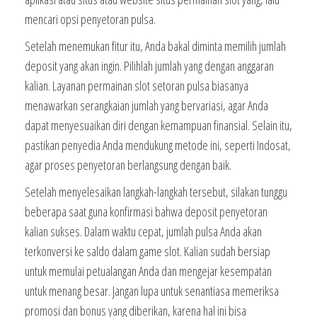
mencari opsi penyetoran pulsa.
Setelah menemukan fitur itu, Anda bakal diminta memilih jumlah
deposit yang akan ingin. Pilihlah jumlah yang dengan anggaran
kalian. Layanan permainan slot setoran pulsa biasanya
menawarkan serangkaian jumlah yang bervariasi, agar Anda
dapat menyesuaikan diri dengan kemampuan finansial. Selain itu,
pastikan penyedia Anda mendukung metode ini, seperti Indosat,
agar proses penyetoran berlangsung dengan baik.
Setelah menyelesaikan langkah-langkah tersebut, silakan tunggu
beberapa saat guna konfirmasi bahwa deposit penyetoran
kalian sukses. Dalam waktu cepat, jumlah pulsa Anda akan
terkonversi ke saldo dalam game slot. Kalian sudah bersiap
untuk memulai petualangan Anda dan mengejar kesempatan
untuk menang besar. Jangan lupa untuk senantiasa memeriksa
promosi dan bonus yang diberikan, karena hal ini bisa