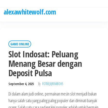
Skip
to
alexawhitewolf.com
the
content
GAME ONLINE
Slot Indosat: Peluang
Menang Besar dengan
Deposit Pulsa
September 4, 2025
By
FOT8EJXJF0M8OV5
Di dalam alam judi online, permainan mesin slot menjadi bukan
hanya salah satu yang paling paling populer dan diminati banyak
orang. Salah satu cara sedang kini populer adalah untuk bermain