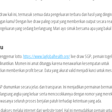
 kali ini, termasuk semua data pengeluaran terbaru dan hasil yang diingin
gan kamu? Dengan live draw paling cepat yang memberikan output secara rea
pengeluaran yang sedang berlangsung. Mari ayo simak bersama apa yang bakal
ru
penggemar lotto.
https://www.laglobalhealth.org/
live draw SGP, pemain togel
 dinantikan. Momen ini amat ditunggu karena menawarkan kesempatan untuk
n memberikan profit besar. Data yang akurat valid menjadi kunci untuk mer
GP diumumkan secara jelas dan transparan. Ini menjadikan permainan bermai
ra langsung angka yang keluar serta mencocokkannya dengan nomor yang mere
ahwasanya seluruh proses berjalan patuh terhadap ketentuan yang ada.
t diakses melalui internet dari website togel. Hal ini memudahkan pemain unt