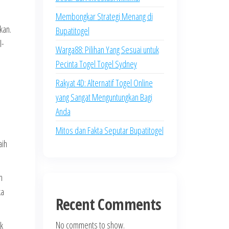
Membongkar Strategi Menang di
kan.
Bupatitogel
l-
Warga88: Pilihan Yang Sesuai untuk
Pecinta Togel Togel Sydney
Rakyat 4D: Alternatif Togel Online
yang Sangat Menguntungkan Bagi
Anda
Mitos dan Fakta Seputar Bupatitogel
aih
n
ka
Recent Comments
No comments to show.
uk