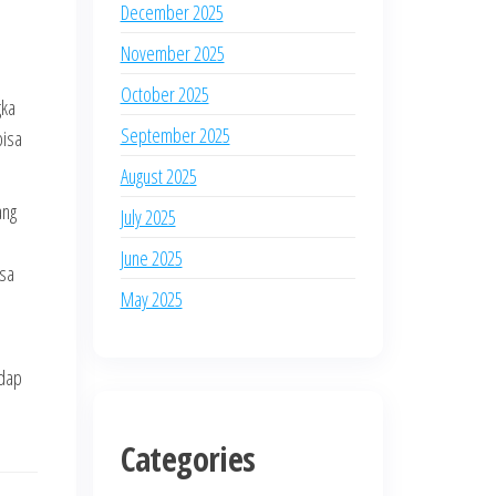
December 2025
November 2025
October 2025
gka
September 2025
bisa
August 2025
ang
July 2025
June 2025
isa
May 2025
adap
Categories