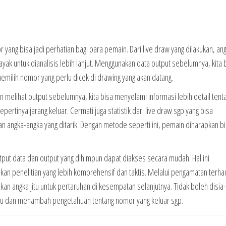
yang bisa jadi perhatian bagi para pemain. Dari live draw yang dilakukan, an
yak untuk dianalisis lebih lanjut. Menggunakan data output sebelumnya, kita 
milih nomor yang perlu dicek di drawing yang akan datang.
n melihat output sebelumnya, kita bisa menyelami informasi lebih detail tent
tinya jarang keluar. Cermati juga statistik dari live draw sgp yang bisa
 angka-angka yang ditarik. Dengan metode seperti ini, pemain diharapkan b
put data dan output yang dihimpun dapat diakses secara mudah. Hal ini
an penelitian yang lebih komprehensif dan taktis. Melalui pengamatan terh
angka jitu untuk pertaruhan di kesempatan selanjutnya. Tidak boleh disia-
baru dan menambah pengetahuan tentang nomor yang keluar sgp.