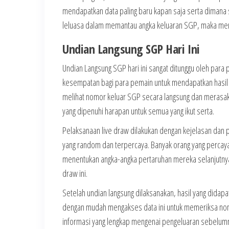
mendapatkan data paling baru kapan saja serta dimana 
leluasa dalam memantau angka keluaran SGP, maka mere
Undian Langsung SGP Hari Ini
Undian Langsung SGP hari ini sangat ditunggu oleh para
kesempatan bagi para pemain untuk mendapatkan hasil 
melihat nomor keluar SGP secara langsung dan merasa
yang dipenuhi harapan untuk semua yang ikut serta.
Pelaksanaan live draw dilakukan dengan kejelasan dan 
yang random dan terpercaya. Banyak orang yang perca
menentukan angka-angka pertaruhan mereka selanjutnya.
draw ini.
Setelah undian langsung dilaksanakan, hasil yang dida
dengan mudah mengakses data ini untuk memeriksa nom
informasi yang lengkap mengenai pengeluaran sebelum