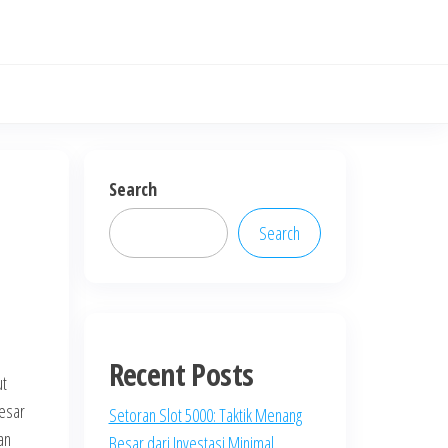
Search
Search
Recent Posts
ut
besar
Setoran Slot 5000: Taktik Menang
an
Besar dari Investasi Minimal