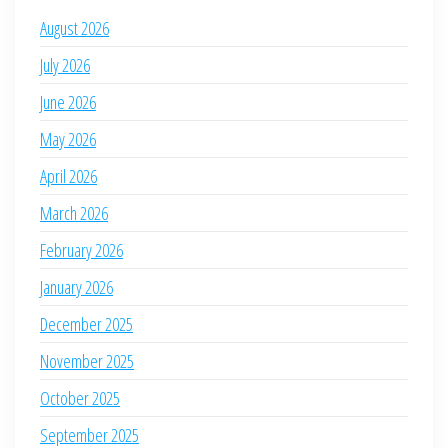
August 2026
July 2026
June 2026
May 2026
April 2026
March 2026
February 2026
January 2026
December 2025
November 2025
October 2025
September 2025