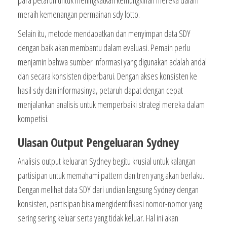
para petaruh untuk meningkatkan kemungkinan mereka dalam
meraih kemenangan permainan sdy lotto.
Selain itu, metode mendapatkan dan menyimpan data SDY
dengan baik akan membantu dalam evaluasi. Pemain perlu
menjamin bahwa sumber informasi yang digunakan adalah andal
dan secara konsisten diperbarui. Dengan akses konsisten ke
hasil sdy dan informasinya, petaruh dapat dengan cepat
menjalankan analisis untuk memperbaiki strategi mereka dalam
kompetisi.
Ulasan Output Pengeluaran Sydney
Analisis output keluaran Sydney begitu krusial untuk kalangan
partisipan untuk memahami pattern dan tren yang akan berlaku.
Dengan melihat data SDY dari undian langsung Sydney dengan
konsisten, partisipan bisa mengidentifikasi nomor-nomor yang
sering sering keluar serta yang tidak keluar. Hal ini akan