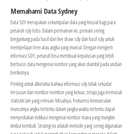
Memahami Data Sydney
Data SDY merupakan sekumpulan data yang krusial bagi para
petaruh sdy lotto. Dalam permainan ini, pemain sering
bergantung pada hasil dari live draw sdy dan hasil sdy untuk
mempelajari tren atau angka yang muncul. Dengan mengerti
informasi SDY, petaruh bisa membuat keputusan yang lebih
berbasis data mengenai nombor yang akan diambil pada undian
berikutnya.
Penting untuk diketahui bahwa informasi sdy tidak sekadar
tersusun dari nombor-nombor yang keluar, tetapi juga termasuk
statistik lain yang relevan. Misalnya, frekuensi kemunculan
munculnya angka tertentu dalam jangka waktu tertentu dapat
menyediakan indikasi mengenai nombor mana yang mungkin
timbul kembali. Strategi ini adalah metode yang sering digunakan