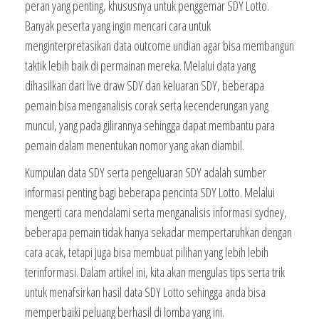
peran yang penting, khususnya untuk penggemar SDY Lotto.
Banyak peserta yang ingin mencari cara untuk
menginterpretasikan data outcome undian agar bisa membangun
taktik lebih baik di permainan mereka. Melalui data yang
dihasilkan dari live draw SDY dan keluaran SDY, beberapa
pemain bisa menganalisis corak serta kecenderungan yang
muncul, yang pada gilirannya sehingga dapat membantu para
pemain dalam menentukan nomor yang akan diambil.
Kumpulan data SDY serta pengeluaran SDY adalah sumber
informasi penting bagi beberapa pencinta SDY Lotto. Melalui
mengerti cara mendalami serta menganalisis informasi sydney,
beberapa pemain tidak hanya sekadar mempertaruhkan dengan
cara acak, tetapi juga bisa membuat pilihan yang lebih lebih
terinformasi. Dalam artikel ini, kita akan mengulas tips serta trik
untuk menafsirkan hasil data SDY Lotto sehingga anda bisa
memperbaiki peluang berhasil di lomba yang ini.