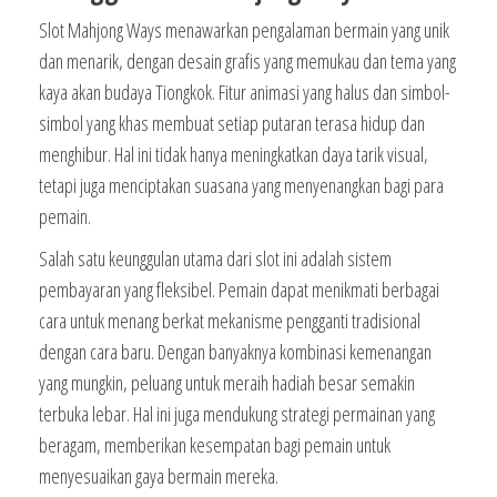
Slot Mahjong Ways menawarkan pengalaman bermain yang unik
dan menarik, dengan desain grafis yang memukau dan tema yang
kaya akan budaya Tiongkok. Fitur animasi yang halus dan simbol-
simbol yang khas membuat setiap putaran terasa hidup dan
menghibur. Hal ini tidak hanya meningkatkan daya tarik visual,
tetapi juga menciptakan suasana yang menyenangkan bagi para
pemain.
Salah satu keunggulan utama dari slot ini adalah sistem
pembayaran yang fleksibel. Pemain dapat menikmati berbagai
cara untuk menang berkat mekanisme pengganti tradisional
dengan cara baru. Dengan banyaknya kombinasi kemenangan
yang mungkin, peluang untuk meraih hadiah besar semakin
terbuka lebar. Hal ini juga mendukung strategi permainan yang
beragam, memberikan kesempatan bagi pemain untuk
menyesuaikan gaya bermain mereka.