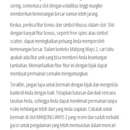
sering, sementara slot dengan volatilitas tinggi mungkin
memberikan kemenangan besar namun lebih jarang.
Kedua, periksa fitur bonus dan simbol khusus dalam slot. Slot
dengan banyak fitur bonus, seperti free spins atau simbol
scatter, dapat meningkatkan peluang Anda memperoleh
kemenangan besar. Dalam konteks Mahjong Ways 2, cari tahu
apakah ada fitur unik yang bisa memberi Anda keuntungan
tambahan. Memanfaatkan fitur-fitur ini dengan bijak dapat
membuat permainan semakin menguntungkan.
Terakhir, jangan lupa untuk bermain dengan bijak dan mengelola
bankroll Anda dengan baik. Tetapkan batasan dan ikuti rencana
taruhan Anda, sehingga Anda dapat menikmati permainan tanpa
risiko kehilangan lebih dari yang Anda siapkan. Cobalah untuk
bermain di slot MAHJONG WAYS 2 yang resmi dan sudah terbukti
gacor untuk pengalaman yang lebih memuaskan dalam mencari