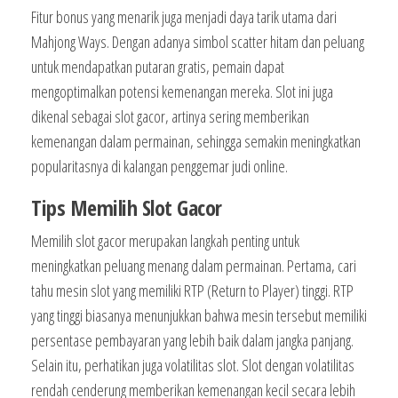
Fitur bonus yang menarik juga menjadi daya tarik utama dari
Mahjong Ways. Dengan adanya simbol scatter hitam dan peluang
untuk mendapatkan putaran gratis, pemain dapat
mengoptimalkan potensi kemenangan mereka. Slot ini juga
dikenal sebagai slot gacor, artinya sering memberikan
kemenangan dalam permainan, sehingga semakin meningkatkan
popularitasnya di kalangan penggemar judi online.
Tips Memilih Slot Gacor
Memilih slot gacor merupakan langkah penting untuk
meningkatkan peluang menang dalam permainan. Pertama, cari
tahu mesin slot yang memiliki RTP (Return to Player) tinggi. RTP
yang tinggi biasanya menunjukkan bahwa mesin tersebut memiliki
persentase pembayaran yang lebih baik dalam jangka panjang.
Selain itu, perhatikan juga volatilitas slot. Slot dengan volatilitas
rendah cenderung memberikan kemenangan kecil secara lebih