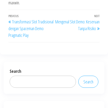
maxwin.
Post
Previous
PREVIOUS
NEXT
Next
Transformasi Slot Tradisional
Mengenal Slot Demo: Keseruan
navigation
Post
Post
dengan Spaceman Demo
Tanpa Risiko
Pragmatic Play
Search
Search