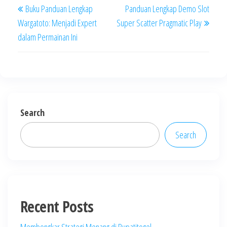
Buku Panduan Lengkap
Panduan Lengkap Demo Slot
navigation
Post
Post
Wargatoto: Menjadi Expert
Super Scatter Pragmatic Play
dalam Permainan Ini
Search
Search
Recent Posts