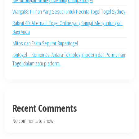
Membongkar Strategi Menang di Bupatitogel
Warga88: Pilihan Yang Sesuai untuk Pecinta Togel Togel Sydney
Rakyat 4D: Alternatif Togel Online yang Sangat Menguntungkan
Bagi Anda
Mitos dan Fakta Seputar Bupatitogel
Iontogel – Kombinasi Antara Teknologi modern dan Permainan
Togel dalam satu platform.
Recent Comments
No comments to show.