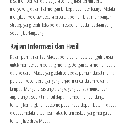
bisa memberikan data segera tentang hasil terkini serta
menyokong dalam hal mengambil keputusan berikutnya. Melalui
mengikuti live draw secara proaktif, pemain bisa membangun
strategi yang lebih fleksibel dan responsif pada keadaan yang
sedang berlangsung.
Kajian Informasi dan Hasil
Dalam permainan live Macau, penelaahan data sungguh krusial
untuk memperbaiki peluang menang. Dengan cara memanfaatkan
data keluaran Macau yang telah tersedia, pemain dapat melihat
pola dan kecenderungan yang terjadi muncul dalam rekaman
lampau. Menganalisis angka-angka yang banyak muncul dan
angka-angka sedikit muncul dapat memberikan pandangan
tentang kemungkinan outcome pada masa depan. Data ini dapat
didapat melalui situs resmi atau forum diskusi yang mengulas
tentang live draw Macau.