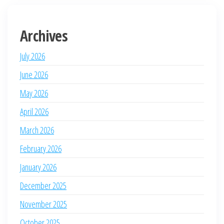
Archives
July 2026
June 2026
May 2026
April 2026
March 2026
February 2026
January 2026
December 2025
November 2025
October 2025