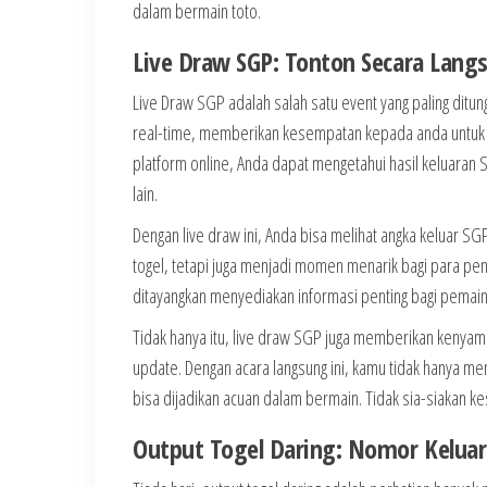
dalam bermain toto.
Live Draw SGP: Tonton Secara Lang
Live Draw SGP adalah salah satu event yang paling ditu
real-time, memberikan kesempatan kepada anda untuk m
platform online, Anda dapat mengetahui hasil keluaran
lain.
Dengan live draw ini, Anda bisa melihat angka keluar SG
togel, tetapi juga menjadi momen menarik bagi para pen
ditayangkan menyediakan informasi penting bagi pemai
Tidak hanya itu, live draw SGP juga memberikan kenyam
update. Dengan acara langsung ini, kamu tidak hanya m
bisa dijadikan acuan dalam bermain. Tidak sia-siakan 
Output Togel Daring: Nomor Keluara