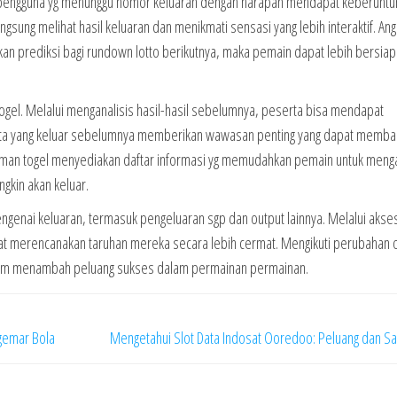
yak pengguna yg menunggu nomor keluaran dengan harapan mendapat keberuntu
gsung melihat hasil keluaran dan menikmati sensasi yang lebih interaktif. An
kan prediksi bagi rundown lotto berikutnya, maka pemain dapat lebih bersiap
togel. Melalui menganalisis hasil-hasil sebelumnya, peserta bisa mendapat
ata yang keluar sebelumnya memberikan wawasan penting yang dapat memba
laman togel menyediakan daftar informasi yg memudahkan pemain untuk meng
gkin akan keluar.
ngenai keluaran, termasuk pengeluaran sgp dan output lainnya. Melalui akse
pat merencanakan taruhan mereka secara lebih cermat. Mengikuti perubahan 
dalam menambah peluang sukses dalam permainan permainan.
gemar Bola
Mengetahui Slot Data Indosat Ooredoo: Peluang dan Sa