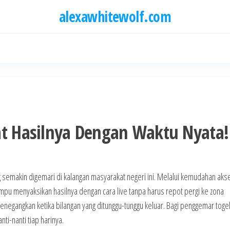
alexawhitewolf.com
hat Hasilnya Dengan Waktu Nyata!
g semakin digemari di kalangan masyarakat negeri ini. Melalui kemudahan aks
mpu menyaksikan hasilnya dengan cara live tanpa harus repot pergi ke zona
negangkan ketika bilangan yang ditunggu-tunggu keluar. Bagi penggemar togel
ti-nanti tiap harinya.