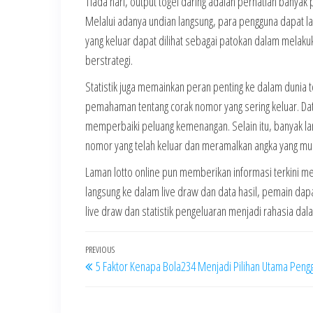
Tiada hari, output togel daring adalah perhatian ban
Melalui adanya undian langsung, para pengguna dapat lan
yang keluar dapat dilihat sebagai patokan dalam melaku
berstrategi.
Statistik juga memainkan peran penting ke dalam dunia 
pemahaman tentang corak nomor yang sering keluar. D
memperbaiki peluang kemenangan. Selain itu, banyak 
nomor yang telah keluar dan meramalkan angka yang mun
Laman lotto online pun memberikan informasi terkini me
langsung ke dalam live draw dan data hasil, pemain da
live draw dan statistik pengeluaran menjadi rahasia 
Post
Previous
PREVIOUS
5 Faktor Kenapa Bola234 Menjadi Pilihan Utama Peng
navigation
Post