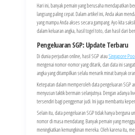
Hari ini, banyak pemain yang berusaha mendapatkan berit
langsung paling cepat. Dalam artikel ini, Anda akan men
yang mampu Anda akses secara gampang. Ayo kita saksika
dalam keluaran angka, hasil togel toto, dan hasil dari b
Pengeluaran SGP: Update Terbaru
Di dunia perjudian online, hasil SGP atau
Singapore Poo
mengenai nomor-nomor yang ditarik, dan data ini sangat
angka yang ditampilkan selalu menarik minat banyak ora
Ketepatan dalam memperoleh data pengeluaran SGP ama
menyusun taktik bermain selanjutnya. Dengan adanya live
tersendiri bagi penggemar judi. Ini juga membantu kepe
Selain itu, data pengeluaran SGP tidak hanya berguna un
nomor di masa mendatang. Banyak pemain yang menggunak
meningkatkan kemungkinan mereka. Oleh karena itu, me