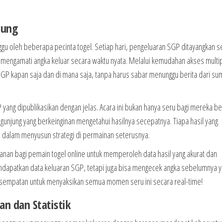
sung
nggu oleh beberapa pecinta togel. Setiap hari, pengeluaran SGP ditayangkan s
engamati angka keluar secara waktu nyata. Melalui kemudahan akses multi
 SGP kapan saja dan di mana saja, tanpa harus sabar menunggu berita dari s
P yang dipublikasikan dengan jelas. Acara ini bukan hanya seru bagi mereka b
gunjung yang berkeinginan mengetahui hasilnya secepatnya. Tiapa hasil yang
n dalam menyusun strategi di permainan seterusnya.
anan bagi pemain togel online untuk memperoleh data hasil yang akurat dan
endapatkan data keluaran SGP, tetapi juga bisa mengecek angka sebelumnya 
kesempatan untuk menyaksikan semua momen seru ini secara real-time!
n dan Statistik