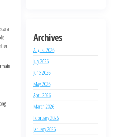
ecara
Archives
ple
umber
August 2026
July 2026
ermain
June 2026
May 2026
April 2026
yang
March 2026
February 2026
January 2026