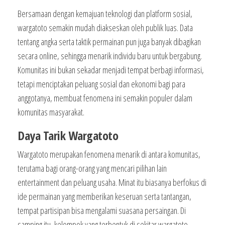
Bersamaan dengan kemajuan teknologi dan platform sosial,
wargatoto semakin mudah diakseskan oleh publik luas. Data
tentang angka serta taktik permainan pun juga banyak dibagikan
secara online, sehingga menarik individu baru untuk bergabung.
Komunitas ini bukan sekadar menjadi tempat berbagi informasi,
tetapi menciptakan peluang sosial dan ekonomi bagi para
anggotanya, membuat fenomena ini semakin populer dalam
komunitas masyarakat.
Daya Tarik Wargatoto
Wargatoto merupakan fenomena menarik di antara komunitas,
terutama bagi orang-orang yang mencari pilihan lain
entertainment dan peluang usaha. Minat itu biasanya berfokus di
ide permainan yang memberikan keseruan serta tantangan,
tempat partisipan bisa mengalami suasana persaingan. Di
samping itu, kelompok yang terbentuk di sekitar wargatoto