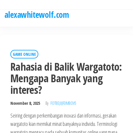
Skip
to
alexawhitewolf.com
the
content
GAME ONLINE
Rahasia di Balik Wargatoto:
Mengapa Banyak yang
interes?
November 8, 2025
By
FOT8EJXJF0M8OV5
Seiring dengan perkembangan inovasi dan informasi, gerakan
wargatoto kian memikat minat banyaknya individu. Terminologi
wargatoto mengacu pada sebuah komunitas online yang mana