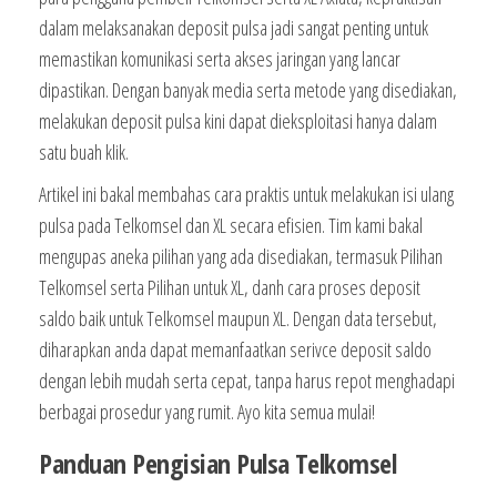
dalam melaksanakan deposit pulsa jadi sangat penting untuk
memastikan komunikasi serta akses jaringan yang lancar
dipastikan. Dengan banyak media serta metode yang disediakan,
melakukan deposit pulsa kini dapat dieksploitasi hanya dalam
satu buah klik.
Artikel ini bakal membahas cara praktis untuk melakukan isi ulang
pulsa pada Telkomsel dan XL secara efisien. Tim kami bakal
mengupas aneka pilihan yang ada disediakan, termasuk Pilihan
Telkomsel serta Pilihan untuk XL, danh cara proses deposit
saldo baik untuk Telkomsel maupun XL. Dengan data tersebut,
diharapkan anda dapat memanfaatkan serivce deposit saldo
dengan lebih mudah serta cepat, tanpa harus repot menghadapi
berbagai prosedur yang rumit. Ayo kita semua mulai!
Panduan Pengisian Pulsa Telkomsel