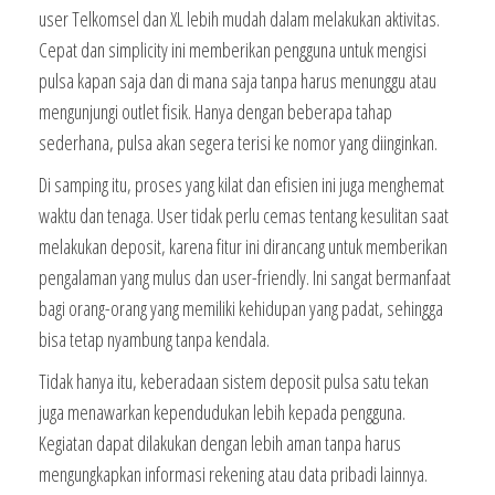
user Telkomsel dan XL lebih mudah dalam melakukan aktivitas.
Cepat dan simplicity ini memberikan pengguna untuk mengisi
pulsa kapan saja dan di mana saja tanpa harus menunggu atau
mengunjungi outlet fisik. Hanya dengan beberapa tahap
sederhana, pulsa akan segera terisi ke nomor yang diinginkan.
Di samping itu, proses yang kilat dan efisien ini juga menghemat
waktu dan tenaga. User tidak perlu cemas tentang kesulitan saat
melakukan deposit, karena fitur ini dirancang untuk memberikan
pengalaman yang mulus dan user-friendly. Ini sangat bermanfaat
bagi orang-orang yang memiliki kehidupan yang padat, sehingga
bisa tetap nyambung tanpa kendala.
Tidak hanya itu, keberadaan sistem deposit pulsa satu tekan
juga menawarkan kependudukan lebih kepada pengguna.
Kegiatan dapat dilakukan dengan lebih aman tanpa harus
mengungkapkan informasi rekening atau data pribadi lainnya.