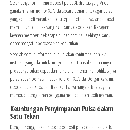
Selanjutnya, pilih menu deposit pulsa XL di situs yang Anda
gunakan. Isikan nomor XL Anda secara benar untuk agar pulsa
yang kamu beli masuk ke no itu tepat. Setelah nya, anda dapat
memilih jumlah pulsa yang ingin kamu depositkan. Beragam
layanan memberi beberapa pilihan nominal, sehingga kamu
dapat mengatur berdasarkan kebutuhan.
Setelah semua informasi diisi, silakan konfirmasi dan ikuti
instruksi yang ada untuk menyelesaikan transaksi. Umumnya,
prosesnya cukup cepat dan kamu akan menerima notifikasi jika
pulsa sudah berhasil masuk ke profil XL Anda. Dengan cara ini,
deposit pulsa XL dapat dilakukan hanya hanya klik saja, yang
membuat pengalaman pengguna menjadi lebih lebih nyaman.
Keuntungan Penyimpanan Pulsa dalam
Satu Tekan
Dengan menggunakan metode deposit pulsa dalam satu klik,