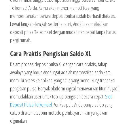
Telkomsel Anda. Kamu akan menerima notifikasi yang
memberitahukan bahwa deposit pulsa sudah berhasil diakses.
Lewat langkah-langkah sederhana ini, Anda bisa melakukan
deposit pulsa Telkomsel dengan mudah dan cepat tanpa harus
pergi rumah.
Cara Praktis Pengisian Saldo XL
Dalam proses deposit pulsa XL dengan cara praktis, tahap
awalnya yang harus Anda ingat adalah memastikan anda kamu
memiliki akses ke aplikasi yang situs yang mendukung transaksi
pengisian pulsa. Banyak platform digital menawarkan fitur ini, jadi
memudahkan user untuk top-up pengisian secara cepat.
Slot
Deposit Pulsa Telkomsel
Periksa pula Anda punya saldo yang
cukup di akun ataupun metode pembayaran lain yang akan
digunakan.