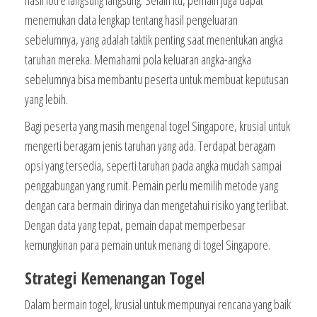
hasil lotre langsung langsung. Selain itu, pemain juga dapat
menemukan data lengkap tentang hasil pengeluaran
sebelumnya, yang adalah taktik penting saat menentukan angka
taruhan mereka. Memahami pola keluaran angka-angka
sebelumnya bisa membantu peserta untuk membuat keputusan
yang lebih.
Bagi peserta yang masih mengenal togel Singapore, krusial untuk
mengerti beragam jenis taruhan yang ada. Terdapat beragam
opsi yang tersedia, seperti taruhan pada angka mudah sampai
penggabungan yang rumit. Pemain perlu memilih metode yang
dengan cara bermain dirinya dan mengetahui risiko yang terlibat.
Dengan data yang tepat, pemain dapat memperbesar
kemungkinan para pemain untuk menang di togel Singapore.
Strategi Kemenangan Togel
Dalam bermain togel, krusial untuk mempunyai rencana yang baik