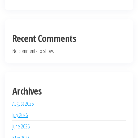
Recent Comments
No comments to show.
Archives
August 2026
July 2026
June 2026
May 2026