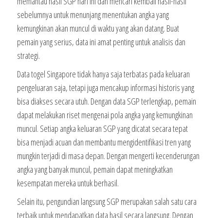
memantau hasil SGP hari ini dan mencari kembali hasil-hasil
sebelumnya untuk menunjang menentukan angka yang
kemungkinan akan muncul di waktu yang akan datang. Buat
pemain yang serius, data ini amat penting untuk analisis dan
strategi.
Data togel Singapore tidak hanya saja terbatas pada keluaran
pengeluaran saja, tetapi juga mencakup informasi historis yang
bisa diakses secara utuh. Dengan data SGP terlengkap, pemain
dapat melakukan riset mengenai pola angka yang kemungkinan
muncul. Setiap angka keluaran SGP yang dicatat secara tepat
bisa menjadi acuan dan membantu mengidentifikasi tren yang
mungkin terjadi di masa depan. Dengan mengerti kecenderungan
angka yang banyak muncul, pemain dapat meningkatkan
kesempatan mereka untuk berhasil.
Selain itu, pengundian langsung SGP merupakan salah satu cara
terbaik untuk mendapatkan data hasil secara langsung. Dengan