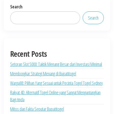
Search
Search
Recent Posts
Setoran Slot 5000: Taktik Menang Besar dari Investasi Minimal
Membongkar Strategi Menang di Bupatitogel
Warga88: Pilihan Yang Sesuai untuk Pecinta Togel Togel Sydney
Rakyat 4D: Alternatif Togel Online yang Sangat Menguntungkan
Bagi Anda
Mitos dan Fakta Seputar Bupatitogel