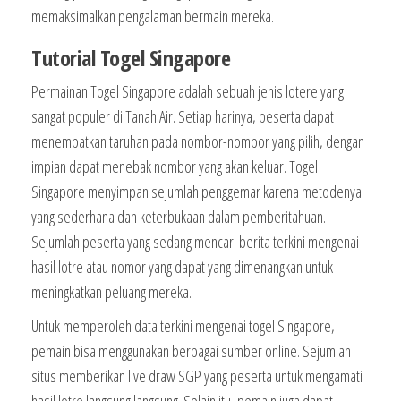
memaksimalkan pengalaman bermain mereka.
Tutorial Togel Singapore
Permainan Togel Singapore adalah sebuah jenis lotere yang
sangat populer di Tanah Air. Setiap harinya, peserta dapat
menempatkan taruhan pada nombor-nombor yang pilih, dengan
impian dapat menebak nombor yang akan keluar. Togel
Singapore menyimpan sejumlah penggemar karena metodenya
yang sederhana dan keterbukaan dalam pemberitahuan.
Sejumlah peserta yang sedang mencari berita terkini mengenai
hasil lotre atau nomor yang dapat yang dimenangkan untuk
meningkatkan peluang mereka.
Untuk memperoleh data terkini mengenai togel Singapore,
pemain bisa menggunakan berbagai sumber online. Sejumlah
situs memberikan live draw SGP yang peserta untuk mengamati