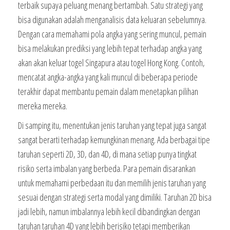
terbaik supaya peluang menang bertambah. Satu strategi yang
bisa digunakan adalah menganalisis data keluaran sebelumnya.
Dengan cara memahami pola angka yang sering muncul, pemain
bisa melakukan prediksi yang lebih tepat terhadap angka yang
akan akan keluar togel Singapura atau togel Hong Kong. Contoh,
mencatat angka-angka yang kali muncul di beberapa periode
terakhir dapat membantu pemain dalam menetapkan pilihan
mereka mereka.
Di samping itu, menentukan jenis taruhan yang tepat juga sangat
sangat berarti terhadap kemungkinan menang. Ada berbagai tipe
taruhan seperti 2D, 3D, dan 4D, di mana setiap punya tingkat
risiko serta imbalan yang berbeda. Para pemain disarankan
untuk memahami perbedaan itu dan memilih jenis taruhan yang
sesuai dengan strategi serta modal yang dimiliki. Taruhan 2D bisa
jadi lebih, namun imbalannya lebih kecil dibandingkan dengan
taruhan taruhan 4D yang lebih berisiko tetapi memberikan