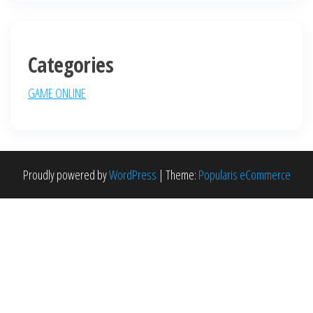
Categories
GAME ONLINE
Proudly powered by
WordPress
|
Theme:
Popularis eCommerce