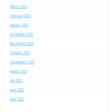
March 2026
February 2026
January 2026
December 2025
November 2025
October 2025
September 2025
August 2025
July 2025
June 2025
May 2025