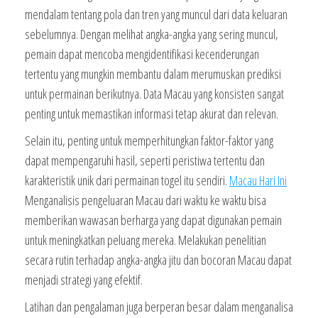
mendalam tentang pola dan tren yang muncul dari data keluaran
sebelumnya. Dengan melihat angka-angka yang sering muncul,
pemain dapat mencoba mengidentifikasi kecenderungan
tertentu yang mungkin membantu dalam merumuskan prediksi
untuk permainan berikutnya. Data Macau yang konsisten sangat
penting untuk memastikan informasi tetap akurat dan relevan.
Selain itu, penting untuk memperhitungkan faktor-faktor yang
dapat mempengaruhi hasil, seperti peristiwa tertentu dan
karakteristik unik dari permainan togel itu sendiri.
Macau Hari Ini
Menganalisis pengeluaran Macau dari waktu ke waktu bisa
memberikan wawasan berharga yang dapat digunakan pemain
untuk meningkatkan peluang mereka. Melakukan penelitian
secara rutin terhadap angka-angka jitu dan bocoran Macau dapat
menjadi strategi yang efektif.
Latihan dan pengalaman juga berperan besar dalam menganalisa