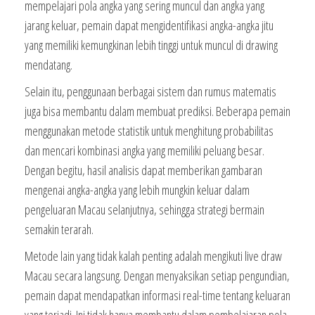
mempelajari pola angka yang sering muncul dan angka yang
jarang keluar, pemain dapat mengidentifikasi angka-angka jitu
yang memiliki kemungkinan lebih tinggi untuk muncul di drawing
mendatang.
Selain itu, penggunaan berbagai sistem dan rumus matematis
juga bisa membantu dalam membuat prediksi. Beberapa pemain
menggunakan metode statistik untuk menghitung probabilitas
dan mencari kombinasi angka yang memiliki peluang besar.
Dengan begitu, hasil analisis dapat memberikan gambaran
mengenai angka-angka yang lebih mungkin keluar dalam
pengeluaran Macau selanjutnya, sehingga strategi bermain
semakin terarah.
Metode lain yang tidak kalah penting adalah mengikuti live draw
Macau secara langsung. Dengan menyaksikan setiap pengundian,
pemain dapat mendapatkan informasi real-time tentang keluaran