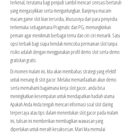
terkenal, terutama bagi penjudi sambil mencari sensasi bertaruh
yang mengasyikkan serta menguntungkan. Banjirnya macam-
macam game slot kian tersedia, khususnya dari para penyedia
terkemuka sebagaimana Pragmatic dan PG, memungkinkan
pemain agar menikmati berbagai tema dan ciri-ciri menarik. Satu
opsi terbaik bagi siapa hendak mencoba permainan slot tanpa
risiko adalah dengan menggunakan profil demo slot serta demo
gratiskan gratis.
Di momen malam ini, kita akan membahas strategi yang efektif
untuk menang di slot gacor. Melalui memanfaatkan akun demo
serta memahami bagaimana kerja slot gacor, anda bisa
meningkatkan kesempatan untuk mendapatkan hadiah utama.
Apakah Anda Anda tengah mencari informasi soal slot daring
terpercaya atau tips dalam menentukan slot gacor pada malam
ini, tulisan ini memberikan membagikan wawasan yang
diperlukan untuk meraih kesuksesan. Mari kita memulai