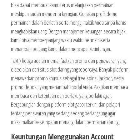
bisa dapat membuat kamu terus melanjutkan permainan
meskipun sudah menderita kerugian. Gunakan profil demo
permainan dalam berlatih serta menguji taktik Anda tanpa harus
menghabiskan uang. Dengan manajemen keuangan secara bijak,
kamu bisa memperpanjang waktu waktu bermain serta
menambah peluang kamu dalam mencapai keuntungan.
Taktik ketiga adalah memanfaatkan promo dan penawaran yang
disediakan dari situs slot daring yang tepercaya. Banyak platform
menawarkan promo khusus sebagai free spins, jackpot, serta
promo deposit yang menambah modal Anda. Pastikan membaca
membaca dan ketentuan dan berlaku yang berlaku agar.
Bergabunglah dengan platform slot gacor terkini dan pelajari
tentang penawaran yang sedang sedang berlangsung agar
maksimalkan kesempatan menang dalam permainan daring.
Keuntungan Menggunakan Account