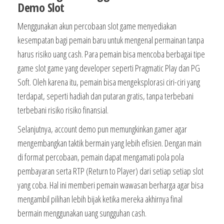
Demo Slot
Menggunakan akun percobaan slot game menyediakan
kesempatan bagi pemain baru untuk mengenal permainan tanpa
harus risiko uang cash. Para pemain bisa mencoba berbagai tipe
game slot game yang developer seperti Pragmatic Play dan PG
Soft. Oleh karena itu, pemain bisa mengeksplorasi ciri-ciri yang
terdapat, seperti hadiah dan putaran gratis, tanpa terbebani
terbebani risiko risiko finansial.
Selanjutnya, account demo pun memungkinkan gamer agar
mengembangkan taktik bermain yang lebih efisien. Dengan main
di format percobaan, pemain dapat mengamati pola pola
pembayaran serta RTP (Return to Player) dari setiap setiap slot
yang coba. Hal ini memberi pemain wawasan berharga agar bisa
mengambil pilihan lebih bijak ketika mereka akhirnya final
bermain menggunakan uang sungguhan cash.