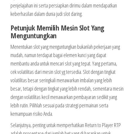
penjelajahan ini serta persiapkan dirimu dalam mendapatkan
keberhasilan dalam dunia judi slot daring.
Petunjuk Memilih Mesin Slot Yang
Menguntungkan
Menentukan slot yang menguntungkan bukanlah pekerjaan yang
mudah, namun terdapat bagai elemen kunci yang dapat
membantu anda untuk mencari slot yang tepat. Yang pertama,
cek volatilitas dari mesin slot yg tersedia. Slot dengan tingkat
volatilitas besar seringkali menawarkan imbalan yang lebih
besar, tetapi dengan tingkat yang lebih rendah, sementara mesin
dengan volatilitas kecil menawarkan pembayaran sedikit yang
lebih rutin. Pilihlah sesuai pada strategi permainan serta
kemampuan risiko Anda.
Selanjutnya, penting untuk memperhatikan Return to Player RTP
adalah prosentase dari jumlah bet yang di harapkan untuk