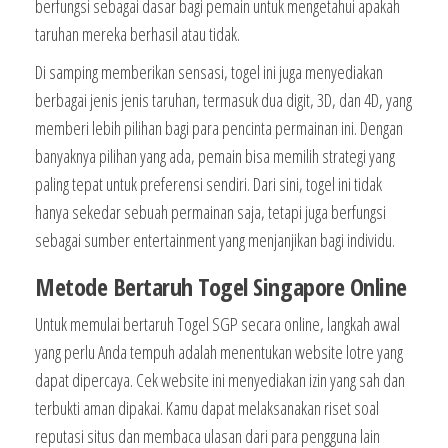
berfungsi sebagai dasar bagi pemain untuk mengetahui apakah
taruhan mereka berhasil atau tidak.
Di samping memberikan sensasi, togel ini juga menyediakan
berbagai jenis jenis taruhan, termasuk dua digit, 3D, dan 4D, yang
memberi lebih pilihan bagi para pencinta permainan ini. Dengan
banyaknya pilihan yang ada, pemain bisa memilih strategi yang
paling tepat untuk preferensi sendiri. Dari sini, togel ini tidak
hanya sekedar sebuah permainan saja, tetapi juga berfungsi
sebagai sumber entertainment yang menjanjikan bagi individu.
Metode Bertaruh Togel Singapore Online
Untuk memulai bertaruh Togel SGP secara online, langkah awal
yang perlu Anda tempuh adalah menentukan website lotre yang
dapat dipercaya. Cek website ini menyediakan izin yang sah dan
terbukti aman dipakai. Kamu dapat melaksanakan riset soal
reputasi situs dan membaca ulasan dari para pengguna lain