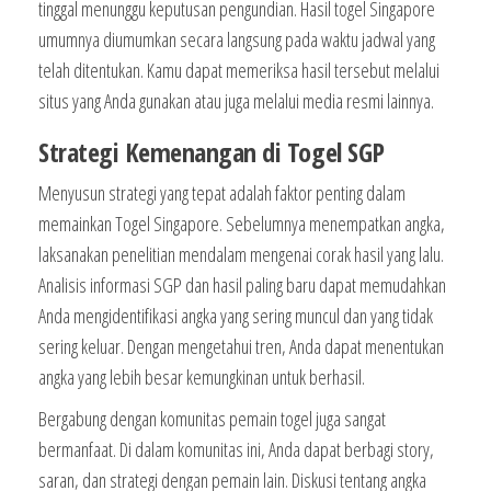
tinggal menunggu keputusan pengundian. Hasil togel Singapore
umumnya diumumkan secara langsung pada waktu jadwal yang
telah ditentukan. Kamu dapat memeriksa hasil tersebut melalui
situs yang Anda gunakan atau juga melalui media resmi lainnya.
Strategi Kemenangan di Togel SGP
Menyusun strategi yang tepat adalah faktor penting dalam
memainkan Togel Singapore. Sebelumnya menempatkan angka,
laksanakan penelitian mendalam mengenai corak hasil yang lalu.
Analisis informasi SGP dan hasil paling baru dapat memudahkan
Anda mengidentifikasi angka yang sering muncul dan yang tidak
sering keluar. Dengan mengetahui tren, Anda dapat menentukan
angka yang lebih besar kemungkinan untuk berhasil.
Bergabung dengan komunitas pemain togel juga sangat
bermanfaat. Di dalam komunitas ini, Anda dapat berbagi story,
saran, dan strategi dengan pemain lain. Diskusi tentang angka