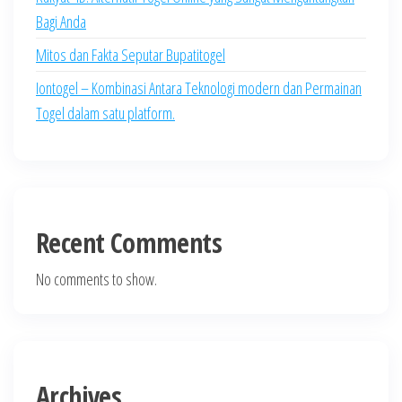
Bagi Anda
Mitos dan Fakta Seputar Bupatitogel
Iontogel – Kombinasi Antara Teknologi modern dan Permainan
Togel dalam satu platform.
Recent Comments
No comments to show.
Archives