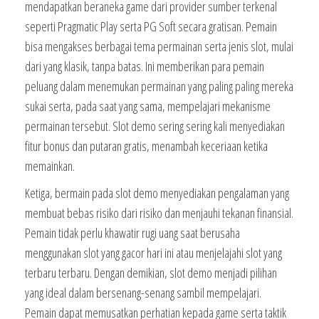
mendapatkan beraneka game dari provider sumber terkenal
seperti Pragmatic Play serta PG Soft secara gratisan. Pemain
bisa mengakses berbagai tema permainan serta jenis slot, mulai
dari yang klasik, tanpa batas. Ini memberikan para pemain
peluang dalam menemukan permainan yang paling paling mereka
sukai serta, pada saat yang sama, mempelajari mekanisme
permainan tersebut. Slot demo sering sering kali menyediakan
fitur bonus dan putaran gratis, menambah keceriaan ketika
memainkan.
Ketiga, bermain pada slot demo menyediakan pengalaman yang
membuat bebas risiko dari risiko dan menjauhi tekanan finansial.
Pemain tidak perlu khawatir rugi uang saat berusaha
menggunakan slot yang gacor hari ini atau menjelajahi slot yang
terbaru terbaru. Dengan demikian, slot demo menjadi pilihan
yang ideal dalam bersenang-senang sambil mempelajari.
Pemain dapat memusatkan perhatian kepada game serta taktik