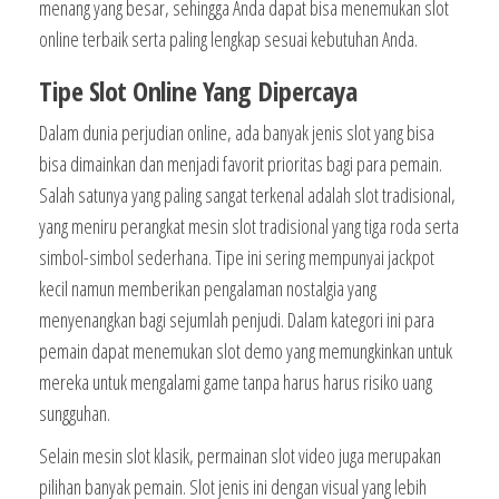
menang yang besar, sehingga Anda dapat bisa menemukan slot
online terbaik serta paling lengkap sesuai kebutuhan Anda.
Tipe Slot Online Yang Dipercaya
Dalam dunia perjudian online, ada banyak jenis slot yang bisa
bisa dimainkan dan menjadi favorit prioritas bagi para pemain.
Salah satunya yang paling sangat terkenal adalah slot tradisional,
yang meniru perangkat mesin slot tradisional yang tiga roda serta
simbol-simbol sederhana. Tipe ini sering mempunyai jackpot
kecil namun memberikan pengalaman nostalgia yang
menyenangkan bagi sejumlah penjudi. Dalam kategori ini para
pemain dapat menemukan slot demo yang memungkinkan untuk
mereka untuk mengalami game tanpa harus harus risiko uang
sungguhan.
Selain mesin slot klasik, permainan slot video juga merupakan
pilihan banyak pemain. Slot jenis ini dengan visual yang lebih