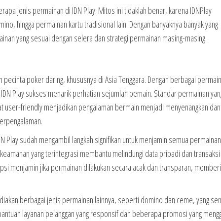
pa jenis permainan di IDN Play. Mitos ini tidaklah benar, karena IDNPlay
ino, hingga permainan kartu tradisional lain. Dengan banyaknya banyak yang
nan yang sesuai dengan selera dan strategi permainan masing-masing.
an pecinta poker daring, khususnya di Asia Tenggara. Dengan berbagai permai
 IDN Play sukses menarik perhatian sejumlah pemain. Standar permainan yan
gat user-friendly menjadikan pengalaman bermain menjadi menyenangkan dan
erpengalaman.
N Play sudah mengambil langkah signifikan untuk menjamin semua permainan
m keamanan yang terintegrasi membantu melindungi data pribadi dan transaksi
ripsi menjamin jika permainan dilakukan secara acak dan transparan, member
ediakan berbagai jenis permainan lainnya, seperti domino dan ceme, yang se
antuan layanan pelanggan yang responsif dan beberapa promosi yang meng