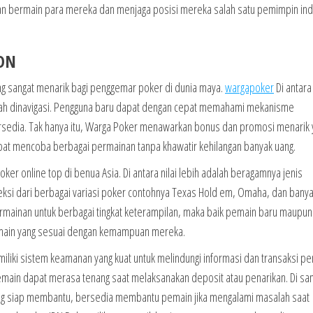
an bermain para mereka dan menjaga posisi mereka salah satu pemimpin ind
IDN
 sangat menarik bagi penggemar poker di dunia maya.
wargapoker
Di antara
dah dinavigasi. Pengguna baru dapat dengan cepat memahami mekanisme
edia. Tak hanya itu, Warga Poker menawarkan bonus dan promosi menarik 
at mencoba berbagai permainan tanpa khawatir kehilangan banyak uang.
oker online top di benua Asia. Di antara nilai lebih adalah beragamnya jenis
si dari berbagai variasi poker contohnya Texas Hold em, Omaha, dan banyak
rmainan untuk berbagai tingkat keterampilan, maka baik pemain baru maupun
ain yang sesuai dengan kemampuan mereka.
iliki sistem keamanan yang kuat untuk melindungi informasi dan transaksi pe
emain dapat merasa tenang saat melaksanakan deposit atau penarikan. Di sa
ang siap membantu, bersedia membantu pemain jika mengalami masalah saat