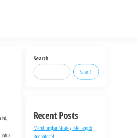
Search
Search
Recent Posts
 ini,
g
Membongkar Strategi Menang di
 untuk
Bupatitogel