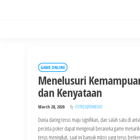
Skip
to
the
content
GAME ONLINE
Menelusuri Kemampuan P
dan Kenyataan
March 28, 2026
By
FOT8EJXJF0M8OV5
Dunia daring terus maju signifikan, dan salah satu di an
pecinta poker dapat mengenali beraneka game menarik,
terus meningkat, saat ini banyak mitos yang terus berk