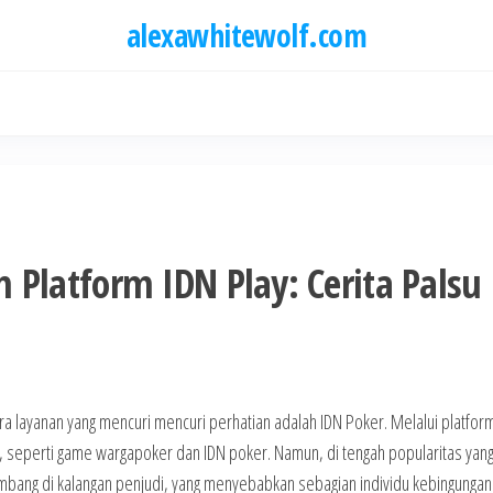
alexawhitewolf.com
latform IDN Play: Cerita Palsu
tara layanan yang mencuri mencuri perhatian adalah IDN Poker. Melalui platform
 seperti game wargapoker dan IDN poker. Namun, di tengah popularitas yan
embang di kalangan penjudi, yang menyebabkan sebagian individu kebingungan