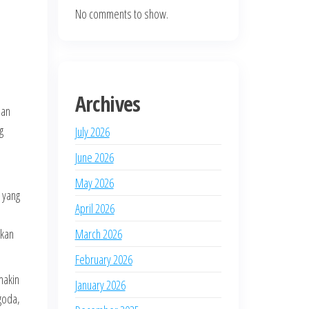
No comments to show.
Archives
nan
g
July 2026
June 2026
May 2026
 yang
April 2026
ikan
March 2026
February 2026
makin
January 2026
goda,