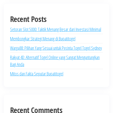
Recent Posts
Setoran Slot 5000: Taktik Menang Besar dari Investasi Minimal
Membongkar Strategi Menang di Bupatitogel
Warga88: Pilihan Yang Sesuai untuk Pecinta Togel Togel Sydney
Rakyat 4D: Alternatif Togel Online yang Sangat Menguntungkan
Bagi Anda
Mitos dan Fakta Seputar Bupatitogel
Recent Comments