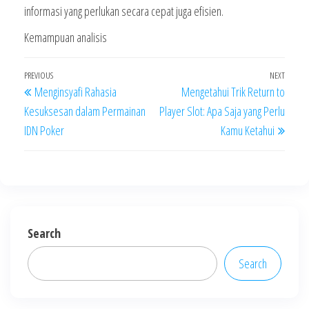
informasi yang perlukan secara cepat juga efisien.
Kemampuan analisis
Post
Previous
PREVIOUS
NEXT
Next
Menginsyafi Rahasia
Mengetahui Trik Return to
navigation
Post
Post
Kesuksesan dalam Permainan
Player Slot: Apa Saja yang Perlu
IDN Poker
Kamu Ketahui
Search
Search