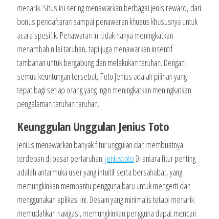
menarik. Situs ini sering menawarkan berbagai jenis reward, dari
bonus pendaftaran sampai penawaran khusus khususnya untuk
acara spesifik. Penawaran ini tidak hanya meningkatkan
menambah nilai taruhan, tapi juga menawarkan insentif
tambahan untuk bergabung dan melakukan taruhan. Dengan
semua keuntungan tersebut, Toto Jenius adalah pilihan yang
tepat bagi setiap orang yang ingin meningkatkan meningkatkan
pengalaman taruhan taruhan.
Keunggulan Unggulan Jenius Toto
Jenius menawarkan banyak fitur unggulan dan membuatnya
terdepan di pasar pertaruhan.
jeniustoto
Di antara fitur penting
adalah antarmuka user yang intuitif serta bersahabat, yang
memungkinkan membantu pengguna baru untuk mengerti dan
menggunakan aplikasi ini. Desain yang minimalis tetapi menarik
memudahkan navigasi, memungkinkan pengguna dapat mencari