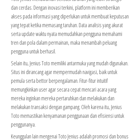
dan cerdas. Dengan inovasi terkini, platform ini memberikan
akses pada informasi yang diperlukan untuk membuat keputusan
yang tepat ketika memasang taruhan. Data analisis yang akurat
serta update waktu nyata memudahkan pengguna memahami
tren dan pola dalam permainan, maka menambah peluang
pengguna untuk berhasil.
Selain itu, Jenius Toto memiliki antarmuka yang mudah digunakan.
Situs ini dirancang agar mempermudah navigasi, baik untuk
pemula serta bettor berpengalaman. Fitur-fitur intuitif
memungkinkan user agar secara cepat mencari acara yang
mereka inginkan mereka pertaruhkan dan melakukan dan
melakukan transaksi dengan gampang. Oleh karena itu, Jenius
Toto memastikan kenyamanan penggunaan dan efisiensi untuk
penggunanya.
Keunggulan lain mengenai Toto Jenius adalah promosi dan bonus