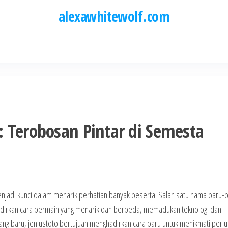
alexawhitewolf.com
: Terobosan Pintar di Semesta
njadi kunci dalam menarik perhatian banyak peserta. Salah satu nama baru-
dihadirkan cara bermain yang menarik dan berbeda, memadukan teknologi dan
ng baru, jeniustoto bertujuan menghadirkan cara baru untuk menikmati perju