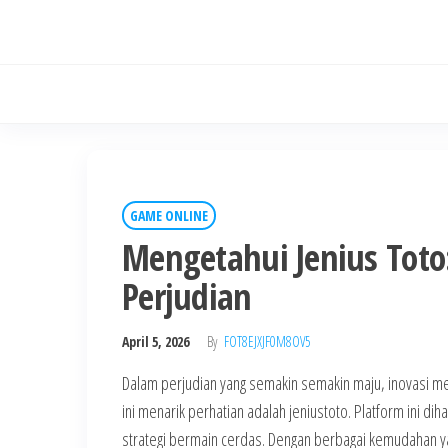
Skip
to
the
content
GAME ONLINE
Mengetahui Jenius Toto
Perjudian
April 5, 2026
By
FOT8EJXJF0M8OV5
Dalam perjudian yang semakin semakin maju, inovasi me
ini menarik perhatian adalah jeniustoto. Platform ini 
strategi bermain cerdas. Dengan berbagai kemudahan ya