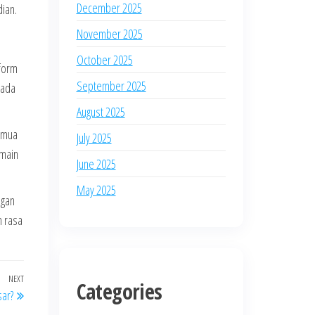
December 2025
ian.
November 2025
October 2025
form
September 2025
pada
August 2025
semua
July 2025
rmain
June 2025
May 2025
ngan
n rasa
NEXT
Next
Categories
sar?
Post