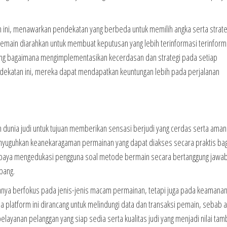
orm ini, menawarkan pendekatan yang berbeda untuk memilih angka serta strate
pemain diarahkan untuk membuat keputusan yang lebih terinformasi terinform
ntang bagaimana mengimplementasikan kecerdasan dan strategi pada setiap
ekatan ini, mereka dapat mendapatkan keuntungan lebih pada perjalanan
 dunia judi untuk tujuan memberikan sensasi berjudi yang cerdas serta aman
nyuguhkan keanekaragaman permainan yang dapat diakses secara praktis bag
paya mengedukasi pengguna soal metode bermain secara bertanggung jawab
bang.
k hanya berfokus pada jenis-jenis macam permainan, tetapi juga pada keamana
platform ini dirancang untuk melindungi data dan transaksi pemain, sebab 
layanan pelanggan yang siap sedia serta kualitas judi yang menjadi nilai ta