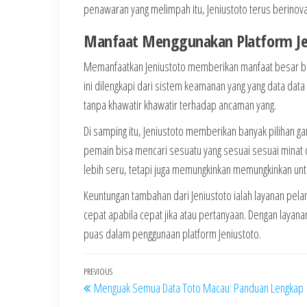
penawaran yang melimpah itu, Jeniustoto terus berino
Manfaat Menggunakan Platform Je
Memanfaatkan Jeniustoto memberikan manfaat besar ba
ini dilengkapi dari sistem keamanan yang yang data dat
tanpa khawatir khawatir terhadap ancaman yang.
Di samping itu, Jeniustoto memberikan banyak pilihan ga
pemain bisa mencari sesuatu yang sesuai sesuai minat
lebih seru, tetapi juga memungkinkan memungkinkan u
Keuntungan tambahan dari Jeniustoto ialah layanan pe
cepat apabila cepat jika atau pertanyaan. Dengan layan
puas dalam penggunaan platform Jeniustoto.
Post
Previous
PREVIOUS
Menguak Semua Data Toto Macau: Panduan Lengkap
navigation
Post