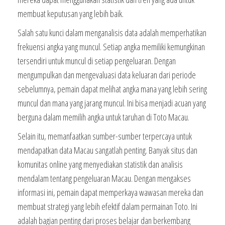
membuat keputusan yang lebih baik.
Salah satu kunci dalam menganalisis data adalah memperhatikan
frekuensi angka yang muncul. Setiap angka memiliki kemungkinan
tersendiri untuk muncul di setiap pengeluaran. Dengan
mengumpulkan dan mengevaluasi data keluaran dari periode
sebelumnya, pemain dapat melihat angka mana yang lebih sering
muncul dan mana yang jarang muncul. Ini bisa menjadi acuan yang
berguna dalam memilih angka untuk taruhan di Toto Macau.
Selain itu, memanfaatkan sumber-sumber terpercaya untuk
mendapatkan data Macau sangatlah penting. Banyak situs dan
komunitas online yang menyediakan statistik dan analisis
mendalam tentang pengeluaran Macau. Dengan mengakses
informasi ini, pemain dapat memperkaya wawasan mereka dan
membuat strategi yang lebih efektif dalam permainan Toto. Ini
adalah bagian penting dari proses belajar dan berkembang