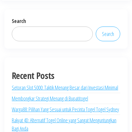
Search
Search
Recent Posts
Setoran Slot 5000: Taktik Menang Besar dari Investasi Minimal
Membongkar Strategi Menang di Bupatitogel
Warga88: Pilihan Yang Sesuai untuk Pecinta Togel Togel Sydney
Rakyat 4D: Alternatif Togel Online yang Sangat Menguntungkan
Bagi Anda