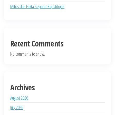
Mitos dan Fakta Seputar Bupatitogel
Recent Comments
No comments to show.
Archives
August 2026
July 2026