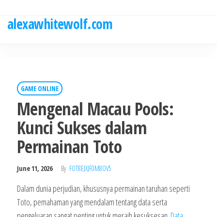
Skip
to
alexawhitewolf.com
the
content
GAME ONLINE
Mengenal Macau Pools:
Kunci Sukses dalam
Permainan Toto
June 11, 2026
By
FOT8EJXJF0M8OV5
Dalam dunia perjudian, khususnya permainan taruhan seperti
Toto, pemahaman yang mendalam tentang data serta
pengeluaran sangat penting untuk meraih kesuksesan.
Data