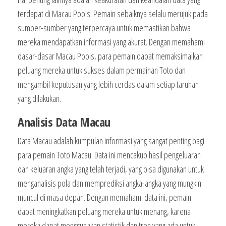
terdapat di Macau Pools. Pemain sebaiknya selalu merujuk pada
sumber-sumber yang terpercaya untuk memastikan bahwa
mereka mendapatkan informasi yang akurat. Dengan memahami
dasar-dasar Macau Pools, para pemain dapat memaksimalkan
peluang mereka untuk sukses dalam permainan Toto dan
mengambil keputusan yang lebih cerdas dalam setiap taruhan
yang dilakukan.
Analisis Data Macau
Data Macau adalah kumpulan informasi yang sangat penting bagi
para pemain Toto Macau. Data ini mencakup hasil pengeluaran
dan keluaran angka yang telah terjadi, yang bisa digunakan untuk
menganalisis pola dan memprediksi angka-angka yang mungkin
muncul di masa depan. Dengan memahami data ini, pemain
dapat meningkatkan peluang mereka untuk menang, karena
mereka dapat menggunakan statistik dan tren yang ada untuk