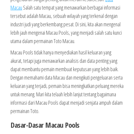
Macau
Salah satu tempat yang menawarkan berbagai informasi
tersebut adalah Macau, sebuah wilayah yang terkenal dengan
industri judi yang berkembang pesat. Di sini, kita akan mengenal
lebih jauh mengenai Macau Pools, yang menjadi salah satu kunci
utama dalam permainan Toto Macau.
Macau Pools tidak hanya menyediakan hasil keluaran yang
akurat, tetapi juga menawarkan analisis dan data penting yang
dapat membantu pemain membuat keputusan yang lebih baik.
Dengan memahami data Macau dan mengikuti pengeluaran serta
keluaran yang terjadi, pemain bisa meningkatkan peluang mereka
untuk menang. Mari kita telaah lebih lanjut tentang bagaimana
informasi dari Macau Pools dapat menjadi senjata ampuh dalam
permainan Toto.
Dasar-Dasar Macau Pools