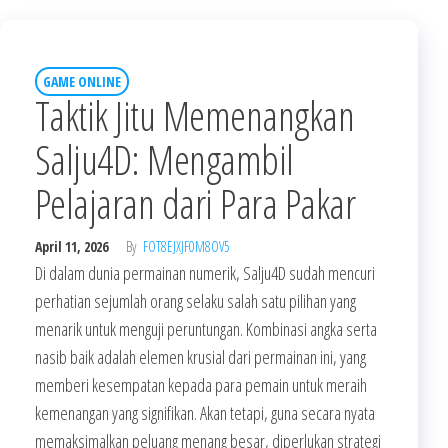
GAME ONLINE
Taktik Jitu Memenangkan
Salju4D: Mengambil
Pelajaran dari Para Pakar
April 11, 2026
By
FOT8EJXJF0M8OV5
Di dalam dunia permainan numerik, Salju4D sudah mencuri
perhatian sejumlah orang selaku salah satu pilihan yang
menarik untuk menguji peruntungan. Kombinasi angka serta
nasib baik adalah elemen krusial dari permainan ini, yang
memberi kesempatan kepada para pemain untuk meraih
kemenangan yang signifikan. Akan tetapi, guna secara nyata
memaksimalkan peluang menang besar, diperlukan strategi