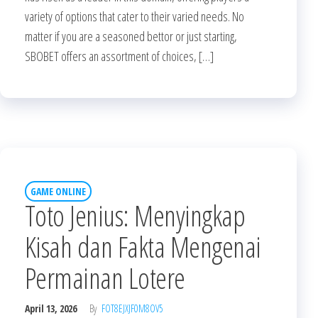
variety of options that cater to their varied needs. No
matter if you are a seasoned bettor or just starting,
SBOBET offers an assortment of choices, […]
GAME ONLINE
Toto Jenius: Menyingkap
Kisah dan Fakta Mengenai
Permainan Lotere
April 13, 2026
By
FOT8EJXJF0M8OV5