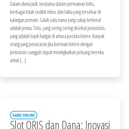
Dalam dunia judi, terutama dalam permainan lotto,
berbagai tidak sedikit mitos dan fakta yang tersebar di
kalangan pemain. Salah satu nama yang cukup terkenal
adalah Jenius Toto, yang sering sering disebut jeniustoto,
yang adalah topik hangat di antara pecinta lotere. Banyak
orang yang penasaran jika bermain lotere dengan
jeniustoto sungguh dapat meningkatkan peluang mereka
untuk […]
GAME ONLINE
Slot QRIS dan Dana: Inovasi