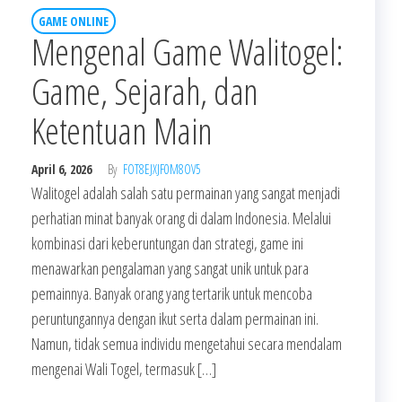
GAME ONLINE
Mengenal Game Walitogel:
Game, Sejarah, dan
Ketentuan Main
April 6, 2026
By
FOT8EJXJF0M8OV5
Walitogel adalah salah satu permainan yang sangat menjadi
perhatian minat banyak orang di dalam Indonesia. Melalui
kombinasi dari keberuntungan dan strategi, game ini
menawarkan pengalaman yang sangat unik untuk para
pemainnya. Banyak orang yang tertarik untuk mencoba
peruntungannya dengan ikut serta dalam permainan ini.
Namun, tidak semua individu mengetahui secara mendalam
mengenai Wali Togel, termasuk […]