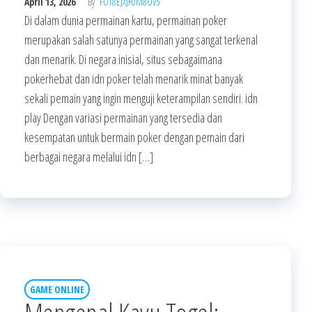
April 13, 2026
By
FOT8EJXJF0M8OV5
Di dalam dunia permainan kartu, permainan poker
merupakan salah satunya permainan yang sangat terkenal
dan menarik. Di negara inisial, situs sebagaimana
pokerhebat dan idn poker telah menarik minat banyak
sekali pemain yang ingin menguji keterampilan sendiri. idn
play Dengan variasi permainan yang tersedia dan
kesempatan untuk bermain poker dengan pemain dari
berbagai negara melalui idn […]
GAME ONLINE