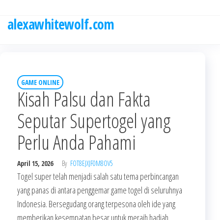
Skip
to
alexawhitewolf.com
the
content
GAME ONLINE
Kisah Palsu dan Fakta
Seputar Supertogel yang
Perlu Anda Pahami
April 15, 2026
By
FOT8EJXJF0M8OV5
Togel super telah menjadi salah satu tema perbincangan
yang panas di antara penggemar game togel di seluruhnya
Indonesia. Bersegudang orang terpesona oleh ide yang
memberikan kesempatan besar untuk meraih hadiah