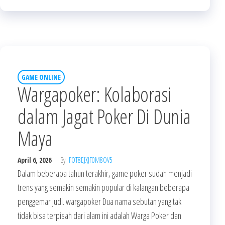
GAME ONLINE
Wargapoker: Kolaborasi
dalam Jagat Poker Di Dunia
Maya
April 6, 2026
By
FOT8EJXJF0M8OV5
Dalam beberapa tahun terakhir, game poker sudah menjadi
trens yang semakin semakin popular di kalangan beberapa
penggemar judi. wargapoker Dua nama sebutan yang tak
tidak bisa terpisah dari alam ini adalah Warga Poker dan