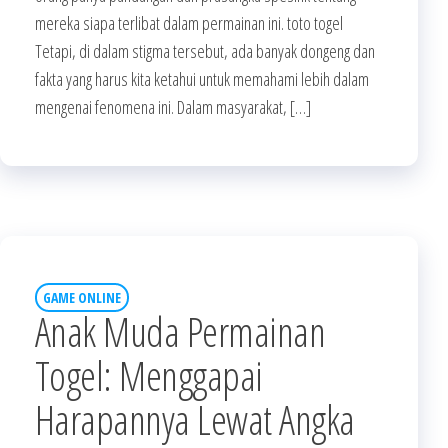
mereka siapa terlibat dalam permainan ini. toto togel
Tetapi, di dalam stigma tersebut, ada banyak dongeng dan
fakta yang harus kita ketahui untuk memahami lebih dalam
mengenai fenomena ini. Dalam masyarakat, […]
GAME ONLINE
Anak Muda Permainan
Togel: Menggapai
Harapannya Lewat Angka