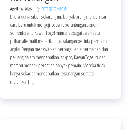
April 14, 2026
By
FOT8EJXJF0M8OV5
Di era dunia siber sekarang ini, banyak orang mencari-cari
cara baru untuk menguji-coba keberuntungan sendiri,
sementara itu KawanTogel muncul sebagai salah satu
pilihan alternatif menarik untuk kalangan pecinta permainan
angka. Dengan menawarkan berbagai jenis permainan dan
peluang dalam mendapatkan jackpot, KawanTogel sudah
mampu menarik perhatian banyak pemain. Mereka tidak
hanya sekadar mendapatkan kesenangan semata,
melainkan […]