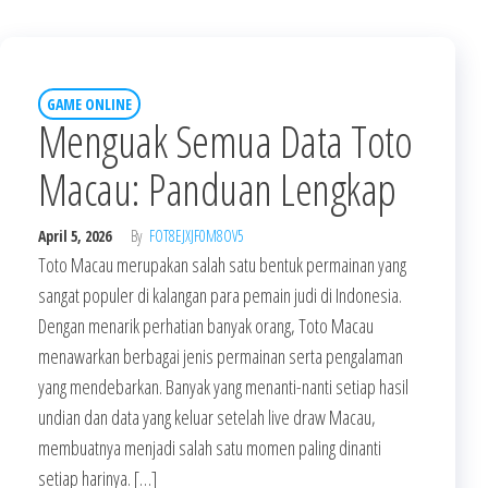
GAME ONLINE
Menguak Semua Data Toto
Macau: Panduan Lengkap
April 5, 2026
By
FOT8EJXJF0M8OV5
Toto Macau merupakan salah satu bentuk permainan yang
sangat populer di kalangan para pemain judi di Indonesia.
Dengan menarik perhatian banyak orang, Toto Macau
menawarkan berbagai jenis permainan serta pengalaman
yang mendebarkan. Banyak yang menanti-nanti setiap hasil
undian dan data yang keluar setelah live draw Macau,
membuatnya menjadi salah satu momen paling dinanti
setiap harinya. […]