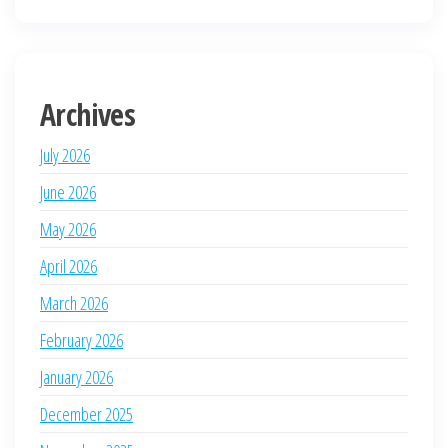
Archives
July 2026
June 2026
May 2026
April 2026
March 2026
February 2026
January 2026
December 2025