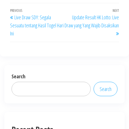
Post
Previous
PREVIOUS
NEXT
Next
Live Draw SDY: Segala
Update Result HK Lotto: Live
navigation
Post
Post
Sesuatu tentang Hasil Togel Hari
Draw yang Yang Wajib Disaksikan
Ini
Search
Search