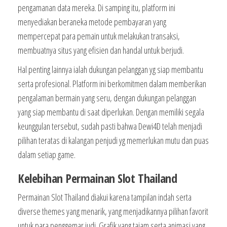
pengamanan data mereka. Di samping itu, platform ini
menyediakan beraneka metode pembayaran yang
mempercepat para pemain untuk melakukan transaksi,
membuatnya situs yang efisien dan handal untuk berjudi.
Hal penting lainnya ialah dukungan pelanggan yg siap membantu
serta profesional. Platform ini berkomitmen dalam memberikan
pengalaman bermain yang seru, dengan dukungan pelanggan
yang siap membantu di saat diperlukan. Dengan memiliki segala
keunggulan tersebut, sudah pasti bahwa Dewi4D telah menjadi
pilihan teratas di kalangan penjudi yg memerlukan mutu dan puas
dalam setiap game.
Kelebihan Permainan Slot Thailand
Permainan Slot Thailand diakui karena tampilan indah serta
diverse themes yang menarik, yang menjadikannya pilihan favorit
untuk para penggemar judi. Grafik yang tajam serta animasi yang