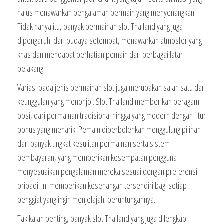
halus menawarkan pengalaman bermain yang menyenangkan.
Tidak hanya itu, banyak permainan slot Thailand yang juga
dipengaruhi dari budaya setempat, menawarkan atmosfer yang
khas dan mendapat perhatian pemain dari berbagai latar
belakang.
Variasi pada jenis permainan slot juga merupakan salah satu dari
keunggulan yang menonjol. Slot Thailand memberikan beragam
opsi, dari permainan tradisional hingga yang modern dengan fitur
bonus yang menarik. Pemain diperbolehkan menggulung pilihan
dari banyak tingkat kesulitan permainan serta sistem
pembayaran, yang memberikan kesempatan pengguna
menyesuaikan pengalaman mereka sesuai dengan preferensi
pribadi. Ini memberikan kesenangan tersendiri bagi setiap
penggiat yang ingin menjelajahi peruntungannya.
Tak kalah penting, banyak slot Thailand yang juga dilengkapi