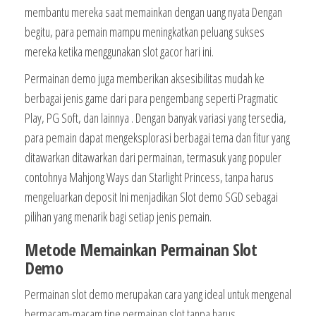
membantu mereka saat memainkan dengan uang nyata Dengan
begitu, para pemain mampu meningkatkan peluang sukses
mereka ketika menggunakan slot gacor hari ini.
Permainan demo juga memberikan aksesibilitas mudah ke
berbagai jenis game dari para pengembang seperti Pragmatic
Play, PG Soft, dan lainnya . Dengan banyak variasi yang tersedia,
para pemain dapat mengeksplorasi berbagai tema dan fitur yang
ditawarkan ditawarkan dari permainan, termasuk yang populer
contohnya Mahjong Ways dan Starlight Princess, tanpa harus
mengeluarkan deposit Ini menjadikan Slot demo SGD sebagai
pilihan yang menarik bagi setiap jenis pemain.
Metode Memainkan Permainan Slot
Demo
Permainan slot demo merupakan cara yang ideal untuk mengenal
bermacam-macam tipe permainan slot tanpa harus