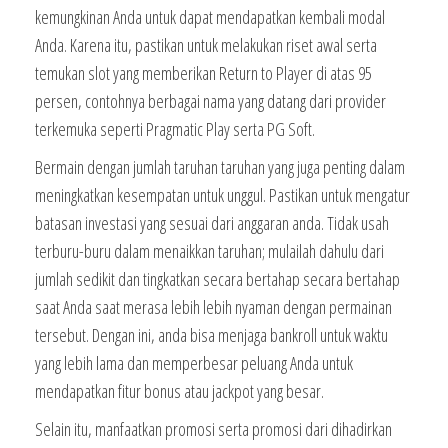
kemungkinan Anda untuk dapat mendapatkan kembali modal
Anda. Karena itu, pastikan untuk melakukan riset awal serta
temukan slot yang memberikan Return to Player di atas 95
persen, contohnya berbagai nama yang datang dari provider
terkemuka seperti Pragmatic Play serta PG Soft.
Bermain dengan jumlah taruhan taruhan yang juga penting dalam
meningkatkan kesempatan untuk unggul. Pastikan untuk mengatur
batasan investasi yang sesuai dari anggaran anda. Tidak usah
terburu-buru dalam menaikkan taruhan; mulailah dahulu dari
jumlah sedikit dan tingkatkan secara bertahap secara bertahap
saat Anda saat merasa lebih lebih nyaman dengan permainan
tersebut. Dengan ini, anda bisa menjaga bankroll untuk waktu
yang lebih lama dan memperbesar peluang Anda untuk
mendapatkan fitur bonus atau jackpot yang besar.
Selain itu, manfaatkan promosi serta promosi dari dihadirkan