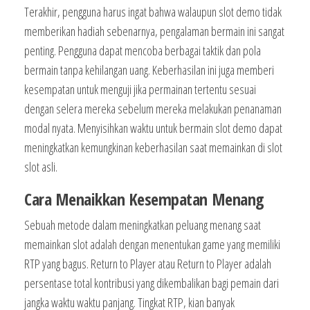
Terakhir, pengguna harus ingat bahwa walaupun slot demo tidak
memberikan hadiah sebenarnya, pengalaman bermain ini sangat
penting. Pengguna dapat mencoba berbagai taktik dan pola
bermain tanpa kehilangan uang. Keberhasilan ini juga memberi
kesempatan untuk menguji jika permainan tertentu sesuai
dengan selera mereka sebelum mereka melakukan penanaman
modal nyata. Menyisihkan waktu untuk bermain slot demo dapat
meningkatkan kemungkinan keberhasilan saat memainkan di slot
slot asli.
Cara Menaikkan Kesempatan Menang
Sebuah metode dalam meningkatkan peluang menang saat
memainkan slot adalah dengan menentukan game yang memiliki
RTP yang bagus. Return to Player atau Return to Player adalah
persentase total kontribusi yang dikembalikan bagi pemain dari
jangka waktu waktu panjang. Tingkat RTP, kian banyak