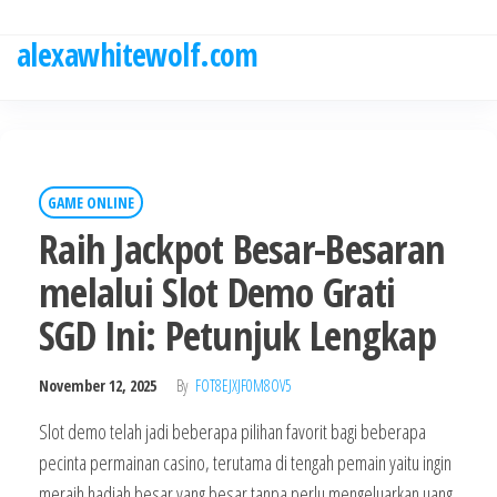
Skip
to
alexawhitewolf.com
the
content
GAME ONLINE
Raih Jackpot Besar-Besaran
melalui Slot Demo Grati
SGD Ini: Petunjuk Lengkap
November 12, 2025
By
FOT8EJXJF0M8OV5
Slot demo telah jadi beberapa pilihan favorit bagi beberapa
pecinta permainan casino, terutama di tengah pemain yaitu ingin
meraih hadiah besar yang besar tanpa perlu mengeluarkan uang