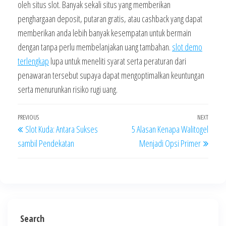
oleh situs slot. Banyak sekali situs yang memberikan
penghargaan deposit, putaran gratis, atau cashback yang dapat
memberikan anda lebih banyak kesempatan untuk bermain
dengan tanpa perlu membelanjakan uang tambahan.
slot demo
terlengkap
lupa untuk meneliti syarat serta peraturan dari
penawaran tersebut supaya dapat mengoptimalkan keuntungan
serta menurunkan risiko rugi uang.
Post
Previous
PREVIOUS
NEXT
Next
Slot Kuda: Antara Sukses
5 Alasan Kenapa Walitogel
navigation
Post
Post
sambil Pendekatan
Menjadi Opsi Primer
Search