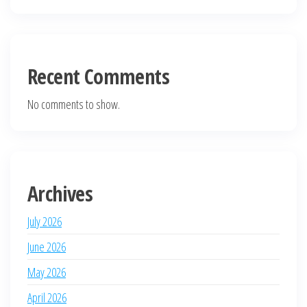
Recent Comments
No comments to show.
Archives
July 2026
June 2026
May 2026
April 2026