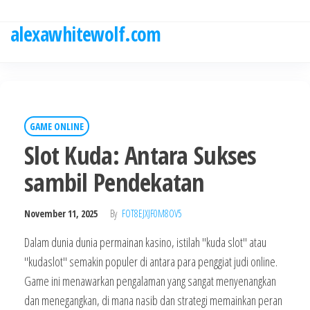
Skip
to
alexawhitewolf.com
the
content
GAME ONLINE
Slot Kuda: Antara Sukses
sambil Pendekatan
November 11, 2025
By
FOT8EJXJF0M8OV5
Dalam dunia dunia permainan kasino, istilah "kuda slot" atau
"kudaslot" semakin populer di antara para penggiat judi online.
Game ini menawarkan pengalaman yang sangat menyenangkan
dan menegangkan, di mana nasib dan strategi memainkan peran