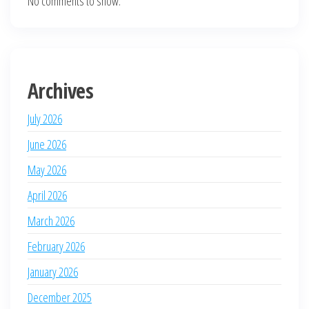
No comments to show.
Archives
July 2026
June 2026
May 2026
April 2026
March 2026
February 2026
January 2026
December 2025