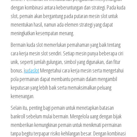
dengan kombinasi antara keberuntungan dan strategi. Pada kuda
slot, pemain akan bergantung pada putaran mesin slot untuk
menentukan hasil, namun ada elemen strategi yang dapat
meningkatkan kesempatan menang.
Bermain kuda slot memerlukan pemahaman yang baik tentang
cara kerja mesin slot sendiri. Setiap mesin punya beberapa ciri
unik, seperti jumlah gulungan, simbol yang digunakan, dan fitur
bonus.
kudaslot
Mengetahui cara kerja mesin serta mengetahui
pola permainan dapat membantu pemain dalam mengambil
keputusan yang lebih baik serta memaksimalkan peluang
kemenangan.
Selain itu, penting bagi pemain untuk menetapkan batasan
bankroll sebelum mulai bermain. Mengelola uang dengan bijak
memberikan kemungkinan pemain untuk menikmati permainan
tanpa begitu terpapar risiko kehilangan besar. Dengan kombinasi