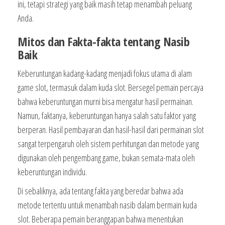
ini, tetapi strategi yang baik masih tetap menambah peluang
Anda.
Mitos dan Fakta-fakta tentang Nasib
Baik
Keberuntungan kadang-kadang menjadi fokus utama di alam
game slot, termasuk dalam kuda slot. Bersegel pemain percaya
bahwa keberuntungan murni bisa mengatur hasil permainan.
Namun, faktanya, keberuntungan hanya salah satu faktor yang
berperan. Hasil pembayaran dan hasil-hasil dari permainan slot
sangat terpengaruh oleh sistem perhitungan dan metode yang
digunakan oleh pengembang game, bukan semata-mata oleh
keberuntungan individu.
Di sebaliknya, ada tentang fakta yang beredar bahwa ada
metode tertentu untuk menambah nasib dalam bermain kuda
slot. Beberapa pemain beranggapan bahwa menentukan