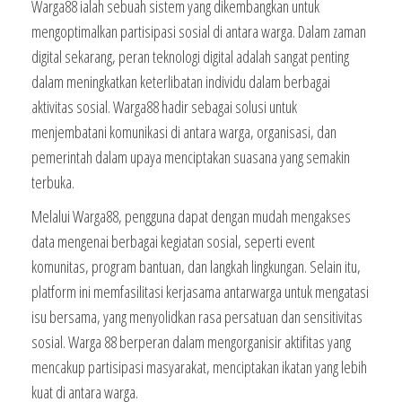
Warga88 ialah sebuah sistem yang dikembangkan untuk
mengoptimalkan partisipasi sosial di antara warga. Dalam zaman
digital sekarang, peran teknologi digital adalah sangat penting
dalam meningkatkan keterlibatan individu dalam berbagai
aktivitas sosial. Warga88 hadir sebagai solusi untuk
menjembatani komunikasi di antara warga, organisasi, dan
pemerintah dalam upaya menciptakan suasana yang semakin
terbuka.
Melalui Warga88, pengguna dapat dengan mudah mengakses
data mengenai berbagai kegiatan sosial, seperti event
komunitas, program bantuan, dan langkah lingkungan. Selain itu,
platform ini memfasilitasi kerjasama antarwarga untuk mengatasi
isu bersama, yang menyolidkan rasa persatuan dan sensitivitas
sosial. Warga 88 berperan dalam mengorganisir aktifitas yang
mencakup partisipasi masyarakat, menciptakan ikatan yang lebih
kuat di antara warga.