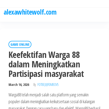
Skip
to
alexawhitewolf.com
the
content
GAME ONLINE
Keefektifan Warga 88
dalam Meningkatkan
Partisipasi masyarakat
March 16, 2026
By
FOT8EJXJF0M8OV5
Warga88 telah menjadi salah satu platform yang semakin
populer dalam meningkatkan keikutsertaan sosial di kalangan
masyarakat. Dengan cara yang baru dan efektif, Warga88 berhasil