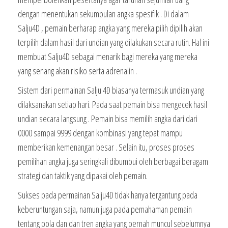
dengan menentukan sekumpulan angka spesifik . Di dalam
Salju4D , pemain berharap angka yang mereka pilih dipilih akan
terpilih dalam hasil dari undian yang dilakukan secara rutin. Hal ini
membuat Salju4D sebagai menarik bagi mereka yang mereka
yang senang akan risiko serta adrenalin .
Sistem dari permainan Salju 4D biasanya termasuk undian yang
dilaksanakan setiap hari. Pada saat pemain bisa mengecek hasil
undian secara langsung . Pemain bisa memilih angka dari dari
0000 sampai 9999 dengan kombinasi yang tepat mampu
memberikan kemenangan besar . Selain itu, proses proses
pemilihan angka juga seringkali dibumbui oleh berbagai beragam
strategi dan taktik yang dipakai oleh pemain.
Sukses pada permainan Salju4D tidak hanya tergantung pada
keberuntungan saja, namun juga pada pemahaman pemain
tentang pola dan dan tren angka yang pernah muncul sebelumnya