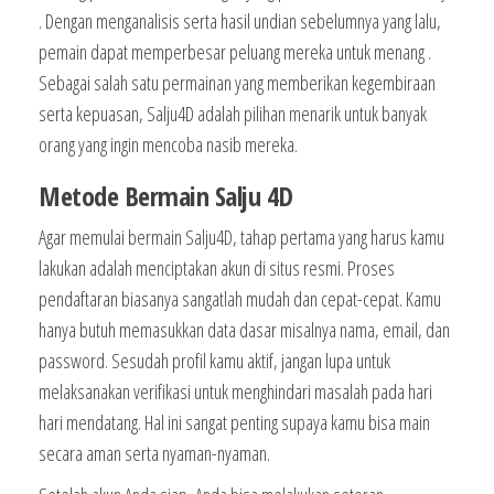
. Dengan menganalisis serta hasil undian sebelumnya yang lalu,
pemain dapat memperbesar peluang mereka untuk menang .
Sebagai salah satu permainan yang memberikan kegembiraan
serta kepuasan, Salju4D adalah pilihan menarik untuk banyak
orang yang ingin mencoba nasib mereka.
Metode Bermain Salju 4D
Agar memulai bermain Salju4D, tahap pertama yang harus kamu
lakukan adalah menciptakan akun di situs resmi. Proses
pendaftaran biasanya sangatlah mudah dan cepat-cepat. Kamu
hanya butuh memasukkan data dasar misalnya nama, email, dan
password. Sesudah profil kamu aktif, jangan lupa untuk
melaksanakan verifikasi untuk menghindari masalah pada hari
hari mendatang. Hal ini sangat penting supaya kamu bisa main
secara aman serta nyaman-nyaman.